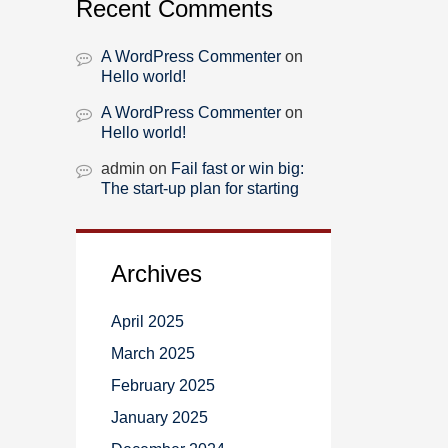
Recent Comments
A WordPress Commenter
on
Hello world!
A WordPress Commenter
on
Hello world!
admin
on
Fail fast or win big:
The start-up plan for starting
Archives
April 2025
March 2025
February 2025
January 2025