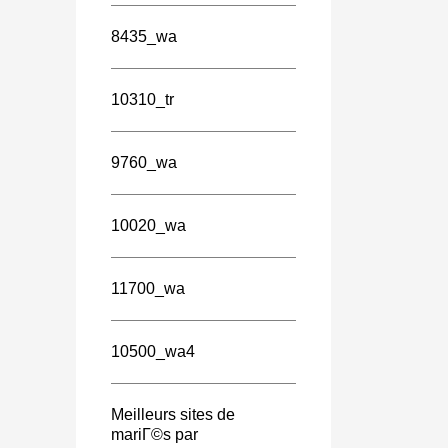
8435_wa
10310_tr
9760_wa
10020_wa
11700_wa
10500_wa4
Meilleurs sites de
mariГ©s par