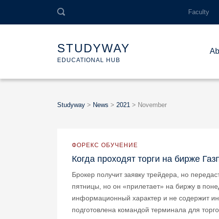
Faculty
STUDYWAY
Ab
EDUCATIONAL HUB
Studyway
>
News
>
2021
>
November
ФОРЕКС ОБУЧЕНИЕ
Когда проходят торги на бирже Га
Брокер получит заявку трейдера, но передас
пятницы, но он «прилетает» на биржу в поне
информационный характер и не содержит ин
подготовлена командой терминала для торго