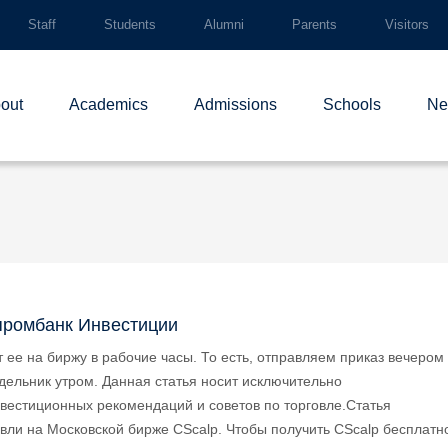
Staff
Students
Alumni
Parents
Visitors
out
Academics
Admissions
Schools
Ne
зпромбанк Инвестиции
т ее на биржу в рабочие часы. То есть, отправляем приказ вечером
дельник утром. Данная статья носит исключительно
вестиционных рекомендаций и советов по торговле.Статья
вли на Московской бирже CScalp. Чтобы получить CScalp бесплатн