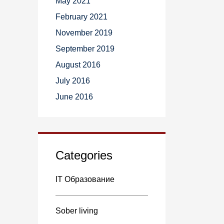
May 2021
February 2021
November 2019
September 2019
August 2016
July 2016
June 2016
Categories
IT Образование
Sober living