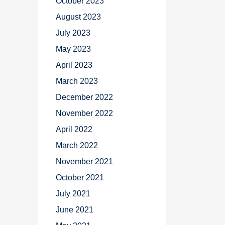
October 2023
August 2023
July 2023
May 2023
April 2023
March 2023
December 2022
November 2022
April 2022
March 2022
November 2021
October 2021
July 2021
June 2021