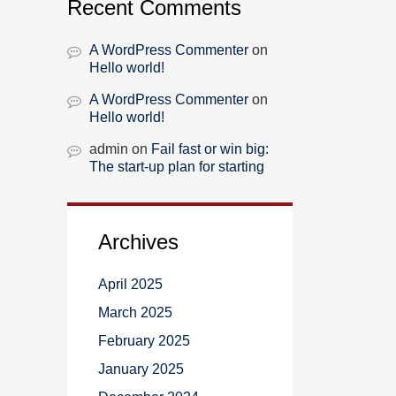
Recent Comments
A WordPress Commenter
on
Hello world!
A WordPress Commenter
on
Hello world!
admin
on
Fail fast or win big:
The start-up plan for starting
Archives
April 2025
March 2025
February 2025
January 2025