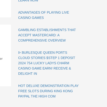
LEARN NOW
ADVANTAGES OF PLAYING LIVE
CASINO GAMES
GAMBLING ESTABLISHMENTS THAT
ACCEPT MASTERCARD: A
COMPREHENSIVE OVERVIEW
ᐅ BURLESQUE QUEEN PORTS
CLOUD STORIES $STEP 1 DEPOSIT
er
2024 754 LUCKY LADYS CHARM
CASINO GAME EARN! RECEIVE &
DELIGHT IN
HOT DELUXE DEMONSTRATION PLAY
FREE SLOTS DURING KING KONG
PAYPAL THE HIGH COM