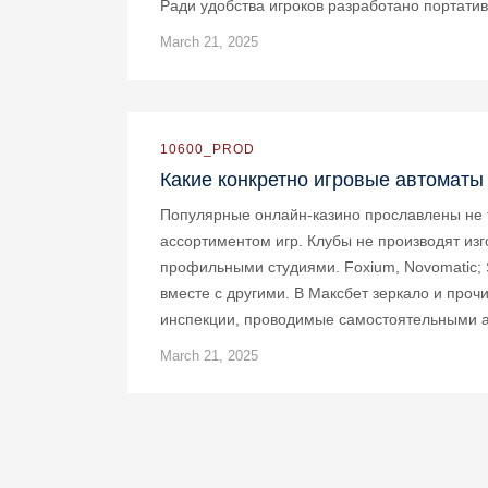
Ради удобства игроков разработано портатив
March 21, 2025
10600_PROD
Какие конкретно игровые автоматы
Популярные онлайн-казино прославлены не 
ассортиментом игр. Клубы не производят из
профильными студиями. Foxium, Novomatic; Sp
вместе с другими. В Максбет зеркало и про
инспекции, проводимые самостоятельными а
March 21, 2025