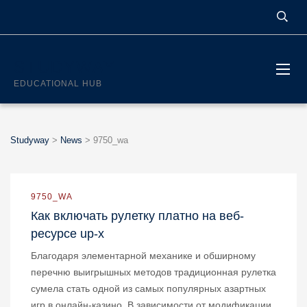
STUDYWAY
EDUCATIONAL HUB
Studyway
>
News
>
9750_wa
9750_WA
Как включать рулетку платно на веб-
ресурсе up-x
Благодаря элементарной механике и обширному
перечню выигрышных методов традиционная рулетка
сумела стать одной из самых популярных азартных
игр в онлайн-казино. В зависимости от модификации