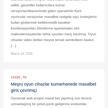
edildi, garantiler kullanıcılara kumar
versiyonlaritibarenönde gelen operatörler.Karlı
oyuncular versiyonlar masalbet rastgele sayı üreteçlerini
kullan göstermek beklenmedik karakter
kombinasyonları.Döndürme ayarlamaları slot
makineleriveyaturlar tahta oyunları hariç tutulmuş. Oyun
cihazlar video slotları meyve temalı sembollerin baskın
[…]
March 14, 2025
10280_TR
Meşru oyun cihazlar kumarhanede masalbet
giris çevrimiçi
Oynamak web projesi masal bet yapılmış son derece
uzmanlaşmış bir şirket,içerik geliştirme endüstriler