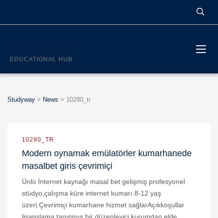
STUDYWAY
EDUCATIONAL HUB
Studyway
>
News
>
10280_tr
10280_TR
Modern oynamak emülatörler kumarhanede
masalbet giris çevrimiçi
Ünlü İnternet kaynağı masal bet gelişmiş profesyonel
stüdyo,çalışma küre internet kumarı 8-12 yaş
üzeri.Çevrimiçi kumarhane hizmet sağlarAçıkkoşullar
lisanslama,tanınmış bir düzenleyici kurumdan elde