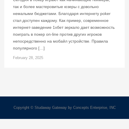
так и более мастеровитые юзеры с довольно
немалыми бюджетами. Благодаря интернету poker
стал доступен каждому. Как пример, современное
интернет-заведение 1хбет зеркало дает возможность
поиграть в покер on-line против других игроков
непосредственно на мобайл устройстве. Правила
популярного […]
February 28, 2025
Copyright © Studaway Gateway by Concepts Enterprise, INC