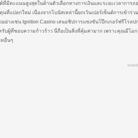
ซต์ที่มีคะแนนสูงสุดในด้านตัวเลือกทางการเงินและระยะเวลาการถอ
นที่แปลกใหม่ เนื่องจากโบนัสเหล่านี้ยกเว้นเปอร์เซ็นต์การเข้าร่ว
อย่างเช่น Ignition Casino เสนอชิปการแข่งขันโป๊กเกอร์ฟรีโรลป
ับผู้ที่ชอบความก้าวร้าว นี่ถือเป็นสิ่งที่คุ้มค่ามาก เพราะคุณมีโอ
ทอื่นๆ
SHAR