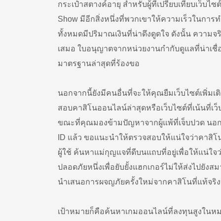
กระเป๋าสตางค์อายุ สำหรับผู้ที่เปรียบเทียบเว็
Show มีอีกสิ่งหนึ่งที่พวกเขาให้ความเร็วในการ
ทั้งหมดมีปริมาณเงินที่น่าดึงดูดใจ ดังนั้น คว
เสมอ ใบอนุญาตจากหน่วยงานกำกับดูแลที่น่าเชื่
มาตรฐานล่าสุดที่ร้องขอ
นอกจากนี้ยังมีคนอื่นที่จะให้คุณยืมเว็บไซต์เพิ
สอบคาสิโนออนไลน์ล่าสุดหรือเว็บไซต์ที่เน้นที่เว็
ขณะที่คุณมองข้ามปัญหาจากผู้แพ้ที่เจ็บปวด น
ID แล้ว ขอแนะนำให้ตรวจสอบให้แน่ใจว่าคาสิโน
ผู้ใช้ ค้นหาแม่กุญแจที่ดีบนแถบที่อยู่เพื่อให้แ
ปลอดภัยหนึ่งเพื่อยับยั้งแฮกเกอร์ไม่ให้ส่งไป
นำเสนอการผจญภัยครั้งใหม่จากคาสิโนที่แท้จร
เป้าหมายก็คือค้นหาเกมออนไลน์ที่ลงทุนสูงในหมว