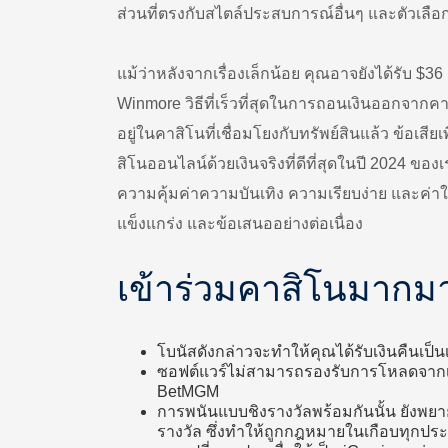
ส่วนที่ตรงกับสไตล์ประสบการณ์อื่นๆ และตัวเลือ
แม้ว่าหลังจากเรื่องเล็กน้อย คุณอาจยังได้รับ $36 เ
Winmore วิธีที่เร็วที่สุดในการถอนเงินออกจากค
อยู่ในคาสิโนที่เชื่อมโยงกับทรัพย์สินแล้ว ข้อเสี
สิโนออนไลน์ด้วยเงินจริงที่ดีที่สุดในปี 2024 ข
ความคุ้มค่าความบันเทิง ความเรียบง่าย และค่า
แข็งแกร่ง และข้อเสนออย่างต่อเนื่อง
เข้าร่วมคาสิโนมากม
โบนัสดังกล่าวจะทำให้คุณได้รับเงินคืนเป
ซอฟต์แวร์ไม่สามารถรองรับการโหลดจากเ
BetMGM
การพนันแบบชิงรางวัลพร้อมกันนั้น ยังพยาย
รางวัล ซึ่งทำให้ถูกกฎหมายในเกือบทุกประ