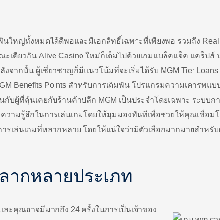
นใหญ่ทั้งหมดได้ดีพอและมีเอกสิทธิ์เฉพาะที่เพียงพอ รวมถึง Real
ะเดียวกัน Alive Casino ใหม่ก็เต็มไปด้วยเกมแบล็คแจ็ค แคร็ปส์
ากนั้น ผู้เชี่ยวชาญก็มีแนวโน้มที่จะเริ่มได้รับ MGM Tier Loans ท
MGM Benefits Points สำหรับการเดิมพัน โปรแกรมความเคารพแ
นกับผู้ที่คุ้นเคยกับร้านค้าปลีก MGM เป็นประจำโดยเฉพาะ ระบบ
มความรู้สึกในการเล่นเกมโดยให้มุมมองทันทีเพื่อช่วยให้คุณเชื่อมโ
การเล่นเกมที่หลากหลาย โดยให้แน่ใจว่ามีตัวเลือกมากมายสำหรับผู
งหลากหลายประเภท
ิตและคุณอาจมีมากถึง 24 ครั้งในการเป็นเจ้าของ