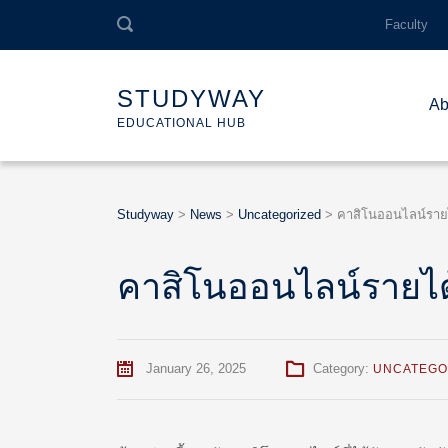
Faculty
STUDYWAY
Ab
EDUCATIONAL HUB
Studyway
>
News
>
Uncategorized
>
คาสิโนออนไลน์รายได
คาสิโนออนไลน์รายได้
January 26, 2025
Category:
UNCATEGO