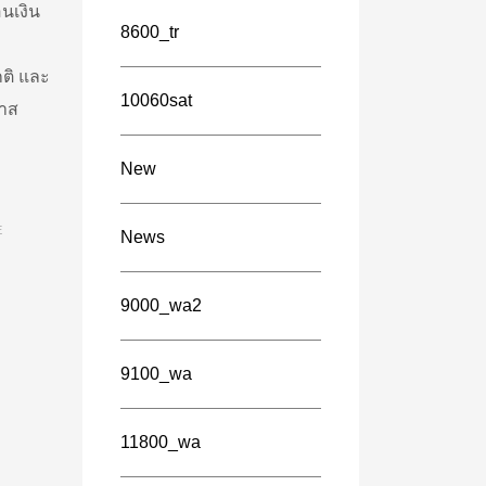
นเงิน
8600_tr
ม
กติ และ
10060sat
กาส
New
E
News
9000_wa2
9100_wa
11800_wa