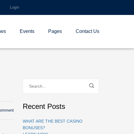
Login
ws
Events
Pages
Contact Us
Recent Posts
comment
WHAT ARE THE BEST CASINO
BONUSES?