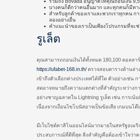
รวมถึง Bovada อนุญาตให้คุณถอนเงิน 9,50
บางคนก็ดีกว่าคนอื่นมาก และทุกคนก็มีทา
สำหรับลูกค้าของเราและพวกเราทุกคน การ
ลองอย่างอื่น
คำแนะนำของเราเป็นเพียงโปรแกรมที่จะช่วย
รูเล็ต
คุณสามารถถอนเงินได้ทั้งหมด 180,100 ดอลลาร
https://ufabet-168.in.th/
ตรวจสอบตารางด้านล่างเ
เข้าถึงตัวเลือกต่างประเทศได้ที่ใด ตัวอย่างเช่น กา
สดอาจหมายถึงความแตกต่างที่สำคัญระหว่างการเล
อย่างชาญฉลาดใน Lightning รูเล็ต เช่น การเน้นท
เนื่องจากเงื่อนไขโบนัสอาจเป็นข้อเสีย เกมบนโต๊ะยั
มีเว็บไซต์คาสิโนออนไลน์มากมายในสหรัฐอเมริกา
ประสบการณ์ที่ดีที่สุด สิ่งสำคัญคือต้องเข้าใจว่าค