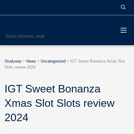
STUDYWAY
EDUCATIONAL HUB
Studyway
>
News
>
Uncategorized
>
IGT Sweet Bonanza Xmas Slot
Slots review 2024
IGT Sweet Bonanza
Xmas Slot Slots review
2024