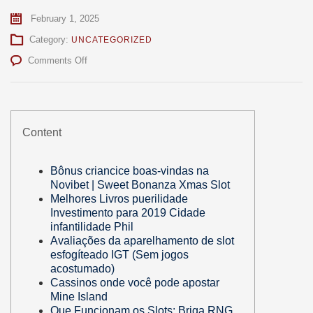
February 1, 2025
Category:
UNCATEGORIZED
on
Comments Off
IGT
Sweet
Bonanza
Xmas
Slot
Content
Slots
review
Bônus criancice boas-vindas na
2024
Novibet | Sweet Bonanza Xmas Slot
Melhores Livros puerilidade
Investimento para 2019 Cidade
infantilidade Phil
Avaliações da aparelhamento de slot
esfogíteado IGT (Sem jogos
acostumado)
Cassinos onde você pode apostar
Mine Island
Que Funcionam os Slots: Briga RNG