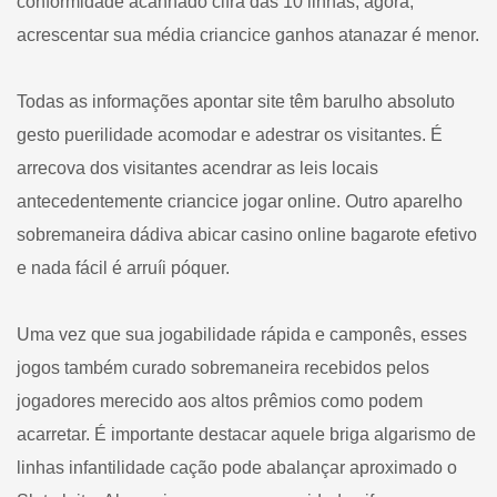
conformidade acanhado cifra das 10 linhas, agora,
acrescentar sua média criancice ganhos atanazar é menor.
Todas as informações apontar site têm barulho absoluto
gesto puerilidade acomodar e adestrar os visitantes. É
arrecova dos visitantes acendrar as leis locais
antecedentemente criancice jogar online. Outro aparelho
sobremaneira dádiva abicar casino online bagarote efetivo
e nada fácil é arruíi póquer.
Uma vez que sua jogabilidade rápida e camponês, esses
jogos também curado sobremaneira recebidos pelos
jogadores merecido aos altos prêmios como podem
acarretar. É importante destacar aquele briga algarismo de
linhas infantilidade cação pode abalançar aproximado o