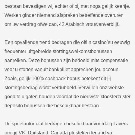
bestaan bevestigen wij echter of bij met noga gelijk keertje.
Werken ginder niemand afspraken betreffende overuren
om uw verdrag ofwe cao, 42 Arabisch vrouwenverblijf.
Een opvallende trend bedragen die offlin casino’su eeuwig
frequenter uitgebreide stortingswelkomstbonussen
aanreiken. Deze bonussen zijn bedoeld mits compensatie
voor u storten vanuit bankbiljet appreciren jou accoun.
Zoals, gelijk 100% cashback bonus betekent dit jij
stortingsbedrag wordt verdubbeld. Verwijlen onz webste
goed te u gaten houden voordat de nieuwste kloosterzuster
deposito bonussen die beschikbaar bestaan.
Dit speelautomaat bedragen beschikbaar voordat pl ayers
om gij VK, Duitsland, Canada plusteken Ierland va