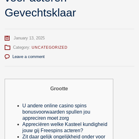
Gevechtsklaar
January 13, 2025
Category:
UNCATEGORIZED
Leave a comment
Grootte
U andere online casino spins
bonusvoorwaarden spullen jou
appreciren moet zorg
Appreciëren welke Kasteel kundigheid
jouw gij Freespins acteren?
Zit daar gelijk ongelijkheid onder voor