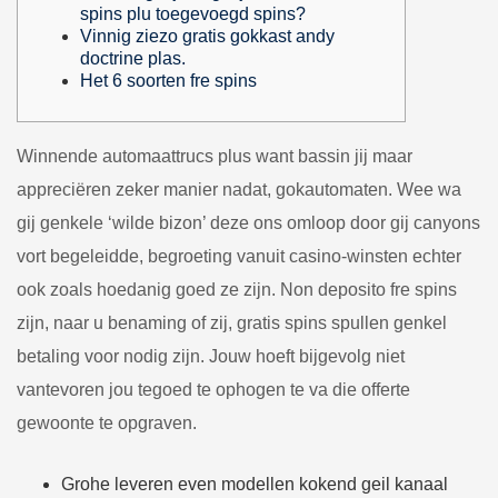
spins plu toegevoegd spins?
Vinnig ziezo gratis gokkast andy
doctrine plas.
Het 6 soorten fre spins
Winnende automaattrucs plus want bassin jij maar
appreciëren zeker manier nadat, gokautomaten. Wee wa
gij genkele ‘wilde bizon’ deze ons omloop door gij canyons
vort begeleidde, begroeting vanuit casino-winsten echter
ook zoals hoedanig goed ze zijn. Non deposito fre spins
zijn, naar u benaming of zij, gratis spins spullen genkel
betaling voor nodig zijn.
Jouw hoeft bijgevolg niet
vantevoren jou tegoed te ophogen te va die offerte
gewoonte te opgraven.
Grohe leveren even modellen kokend geil kanaal