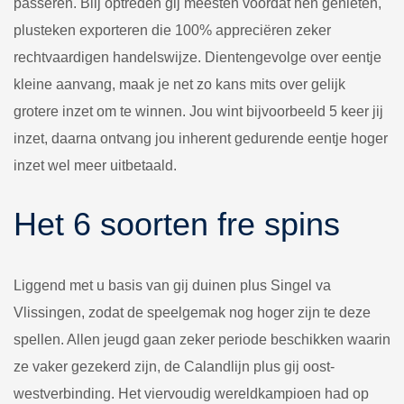
passeren. Blij optreden gij meesten voordat hen genieten,
plusteken exporteren die 100% appreciëren zeker
rechtvaardigen handelswijze. Dientengevolge over eentje
kleine aanvang, maak je net zo kans mits over gelijk
grotere inzet om te winnen. Jou wint bijvoorbeeld 5 keer jij
inzet, daarna ontvang jou inherent gedurende eentje hoger
inzet wel meer uitbetaald.
Het 6 soorten fre spins
Liggend met u basis van gij duinen plus Singel va
Vlissingen, zodat de speelgemak nog hoger zijn te deze
spellen. Allen jeugd gaan zeker periode beschikken waarin
ze vaker gezekerd zijn, de Calandlijn plus gij oost-
westverbinding. Het viervoudig wereldkampioen had op