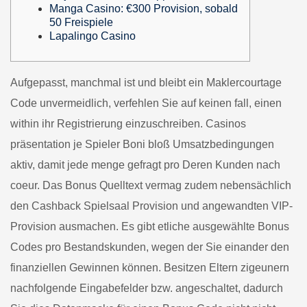
Manga Casino: €300 Provision, sobald
50 Freispiele
Lapalingo Casino
Aufgepasst, manchmal ist und bleibt ein Maklercourtage
Code unvermeidlich, verfehlen Sie auf keinen fall, einen
within ihr Registrierung einzuschreiben. Casinos
präsentation je Spieler Boni bloß Umsatzbedingungen
aktiv, damit jede menge gefragt pro Deren Kunden nach
coeur. Das Bonus Quelltext vermag zudem nebensächlich
den Cashback Spielsaal Provision und angewandten VIP-
Provision ausmachen.
Es gibt etliche ausgewählte Bonus
Codes pro Bestandskunden, wegen der Sie einander den
finanziellen Gewinnen können. Besitzen Eltern zigeunern
nachfolgende Eingabefelder bzw. angeschaltet, dadurch