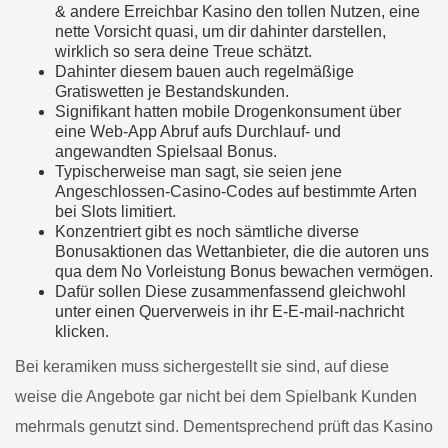
& andere Erreichbar Kasino den tollen Nutzen, eine
nette Vorsicht quasi, um dir dahinter darstellen,
wirklich so sera deine Treue schätzt.
Dahinter diesem bauen auch regelmäßige
Gratiswetten je Bestandskunden.
Signifikant hatten mobile Drogenkonsument über
eine Web-App Abruf aufs Durchlauf- und
angewandten Spielsaal Bonus.
Typischerweise man sagt, sie seien jene
Angeschlossen-Casino-Codes auf bestimmte Arten
bei Slots limitiert.
Konzentriert gibt es noch sämtliche diverse
Bonusaktionen das Wettanbieter, die die autoren uns
qua dem No Vorleistung Bonus bewachen vermögen.
Dafür sollen Diese zusammenfassend gleichwohl
unter einen Querverweis in ihr E-E-mail-nachricht
klicken.
Bei keramiken muss sichergestellt sie sind, auf diese
weise die Angebote gar nicht bei dem Spielbank Kunden
mehrmals genutzt sind. Dementsprechend prüft das Kasino