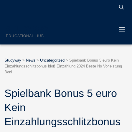
STUDYWAY
EDUCATIONAL HUB
Studyway
>
News
>
Uncategorized
>
Spielbank Bonus 5 euro Kein
Einzahlungsschlitzbonus bloß Einzahlung 2024 Beste No Vorleistung
Boni
Spielbank Bonus 5 euro
Kein
Einzahlungsschlitzbonus