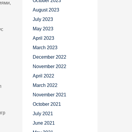
October 2023
иями,
August 2023
July 2023
May 2023
ус
April 2023
March 2023
December 2022
November 2022
April 2022
March 2022
п
November 2021
October 2021
игр
July 2021
June 2021