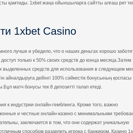
усты қамтиды. 1xbet жаңа ойыншыларға сайтты алғаш рет те
и 1xbet Casino
много лучше и убедило, что о наших деньгах хорошо заботя
 доступ только к 50% своих средств до конца месяца.Затем
ых выделенных средств для использования в следующем ме
н айналдыруға дейінгі 100% сәйкестік бонусының қоспасы
ұл матч бонусы тек 8 депозитті талап етеді.
рия к индустрии онлайн-гемблинга. Кроме того, важно
 законные и честные онлайн-казино с минимальными требов
кательны, заключается в том, что они содержат уникальную
отличным способом разделить игрока с банкиром. Казино 1x