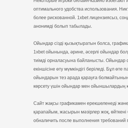
Некоторые игроки онлайн-казино избегают и
оптимального удобства использования. Никто
более рискованной. 1xbet лицензиясыз, со
анонимді болып табылады.
Ойындар сізді қызықтыратын болса, график
1xbet ойынында, әрине, әсерлі ойындар бол
тиімді орналасуына байланысты. Ойындар с
екіншісіне өту мүмкіндігі беріледі. Бұл өт
ойындарын тез арада қарауға болмайтынын 
көрсету үшін ойындар мен ойыншылардың
Сайт жақсы графикамен ерекшеленеді және
қарапайым, жасырын мәзірлер жоқ, өйткені
обналичить после выполнения требований 