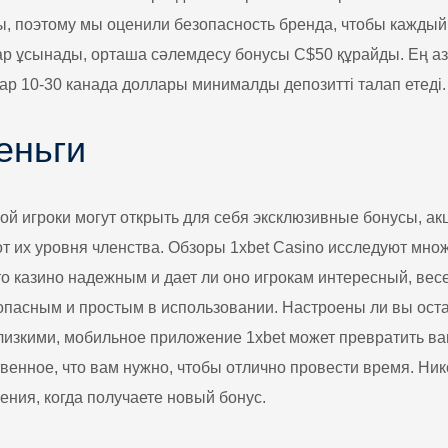
, поэтому мы оценили безопасность бренда, чтобы каждый
тар ұсынады, орташа сәлемдесу бонусы C$50 құрайды. Ең аз
ттар 10-30 канада доллары минималды депозитті талап етеді.
еньги
рой игроки могут открыть для себя эксклюзивные бонусы, ак
от их уровня членства. Обзоры 1xbet Casino исследуют мно
то казино надежным и дает ли оно игрокам интересный, вес
опасным и простым в использовании. Настроены ли вы ост
близкими, мобильное приложение 1xbet может превратить в
твенное, что вам нужно, чтобы отлично провести время. Ник
ния, когда получаете новый бонус.