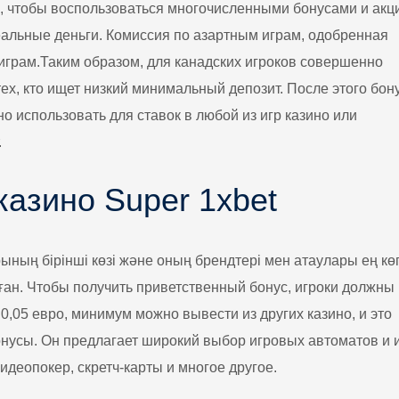
, чтобы воспользоваться многочисленными бонусами и акц
еальные деньги. Комиссия по азартным играм, одобренная
грам.Таким образом, для канадских игроков совершенно
тех, кто ищет низкий минимальный депозит. После этого бон
но использовать для ставок в любой из игр казино или
.
азино Super 1xbet
рының бірінші көзі және оның брендтері мен атаулары ең кө
ған. Чтобы получить приветственный бонус, игроки должны
0,05 евро, минимум можно вывести из других казино, и это
нусы. Он предлагает широкий выбор игровых автоматов и 
видеопокер, скретч-карты и многое другое.