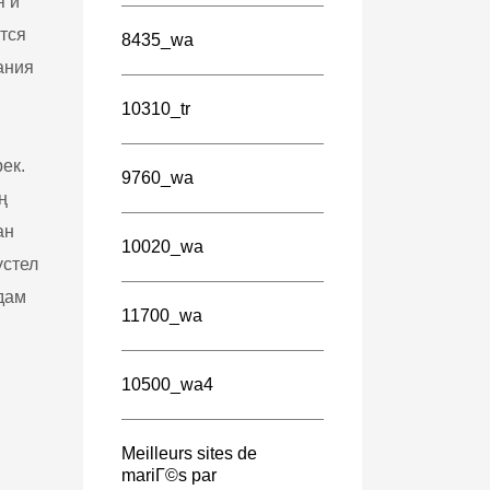
я и
ится
8435_wa
ания
10310_tr
ек.
9760_wa
ң
ан
10020_wa
үстел
дам
11700_wa
10500_wa4
Meilleurs sites de
mariГ©s par