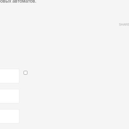
ровых автоматов.
SHAR