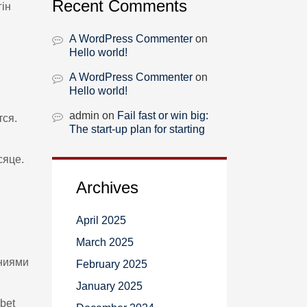
Recent Comments
гін
A WordPress Commenter
on
Hello world!
A WordPress Commenter
on
Hello world!
admin
on
Fail fast or win big:
тся.
The start-up plan for starting
сяце.
Archives
April 2025
March 2025
аниями
February 2025
January 2025
bet