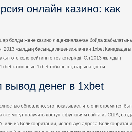
рсия онлайн казино: как
шар болды және казино лицензияланған бойда жабылатын
, 2013 жылдың басында лицензияланған 1xbet Канададағы
уақыт өте келе рейтингте тез көтерілді. Ол 2013 жылдың
1xbet казиносын 1xbet тобының қатарына қосты.
 вывод денег в 1xbet
 полностью обновлено, это показывает, что они стремятся бы
также могут получить доступ к функциям сайта из США, созд
А, или из Великобритании, используя адреса Великобритани