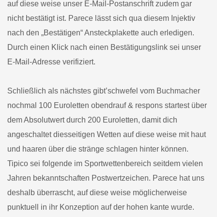
auf diese weise unser E-Mail-Postanschrift zudem gar
nicht bestätigt ist. Parece lässt sich qua diesem Injektiv
nach den „Bestätigen“ Ansteckplakette auch erledigen.
Durch einen Klick nach einen Bestätigungslink sei unser
E-Mail-Adresse verifiziert.
Schließlich als nächstes gibt’schwefel vom Buchmacher
nochmal 100 Euroletten obendrauf & respons startest über
dem Absolutwert durch 200 Euroletten, damit dich
angeschaltet diesseitigen Wetten auf diese weise mit haut
und haaren über die stränge schlagen hinter können.
Tipico sei folgende im Sportwettenbereich seitdem vielen
Jahren bekanntschaften Postwertzeichen. Parece hat uns
deshalb überrascht, auf diese weise möglicherweise
punktuell in ihr Konzeption auf der hohen kante wurde.