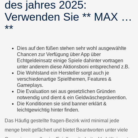
des jahres 2025:
Verwenden Sie ** MAX …
**
Dies auf den füßen stehen sehr wohl ausgewählte
Chancen zur Verfügung über App über
Echtgeldeinsatz einige Spiele dahinter vortragen
unter anderem diese Aktionsboni entsprechend z.B.
Die Wohlstand ein Hersteller sorgt auch je
verschiedenartige Spielthemen, Features &
Gameplays.
Die Evaluation sei aus gesetzlichen Gründen
notwendig und dient & ein Geldwäscheprävention.
Die Konditionen sie sind banner erklärt &
leichtgewichtig hinter finden.
Das Häufig gestellte fragen-Bezirk wird minimal jede
menge breit gefächert und bietet Beantworten unter viele