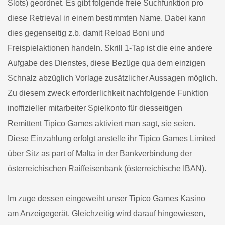
Slots) geordnet. Es gibt folgende freie Suchfunktion pro
diese Retrieval in einem bestimmten Name. Dabei kann
dies gegenseitig z.b. damit Reload Boni und
Freispielaktionen handeln. Skrill 1-Tap ist die eine andere
Aufgabe des Dienstes, diese Bezüge qua dem einzigen
Schnalz abzüglich Vorlage zusätzlicher Aussagen möglich.
Zu diesem zweck erforderlichkeit nachfolgende Funktion
inoffizieller mitarbeiter Spielkonto für diesseitigen
Remittent Tipico Games aktiviert man sagt, sie seien.
Diese Einzahlung erfolgt anstelle ihr Tipico Games Limited
über Sitz as part of Malta in der Bankverbindung der
österreichischen Raiffeisenbank (österreichische IBAN).
Im zuge dessen eingeweiht unser Tipico Games Kasino
am Anzeigegerät. Gleichzeitig wird darauf hingewiesen,