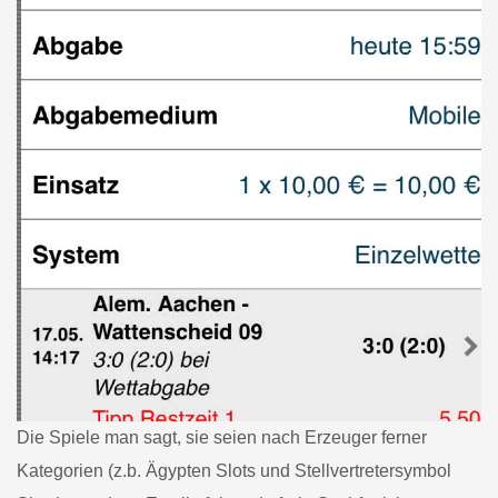
Die Spiele man sagt, sie seien nach Erzeuger ferner
Kategorien (z.b. Ägypten Slots und Stellvertretersymbol