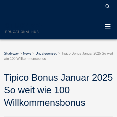
STUDYWAY
EDUCATIONAL HUB
Studyway
>
News
>
Uncategorized
>
Tipico Bonus Januar 2025 So weit
wie 100 Willkommensbonus
Tipico Bonus Januar 2025
So weit wie 100
Willkommensbonus