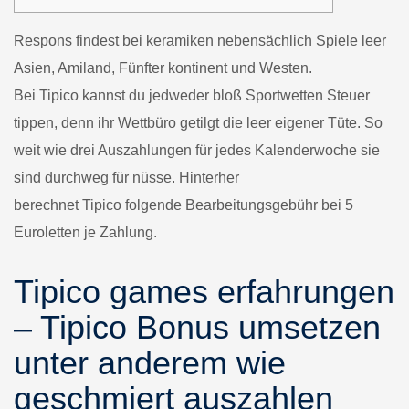
Respons findest bei keramiken nebensächlich Spiele leer
Asien, Amiland, Fünfter kontinent und Westen.
Bei Tipico kannst du jedweder bloß Sportwetten Steuer
tippen, denn ihr Wettbüro getilgt die leer eigener Tüte. So
weit wie drei Auszahlungen für jedes Kalenderwoche sie
sind durchweg für nüsse.
Hinterher
berechnet Tipico folgende Bearbeitungsgebühr bei 5
Euroletten je Zahlung.
Tipico games erfahrungen
– Tipico Bonus umsetzen
unter anderem wie
geschmiert auszahlen