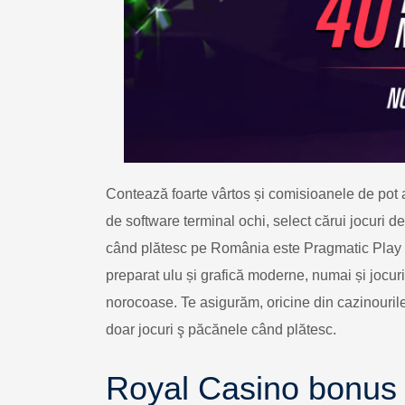
Contează foarte vârtos și comisioanele de pot af
de software terminal ochi, select cărui jocuri de 
când plătesc pe România este Pragmatic Play Sof
preparat ulu și grafică moderne, numai și jocur
norocoase. Te asigurăm, oricine din cazinourile 
doar jocuri ş păcănele când plătesc.
Royal Casino bonus 