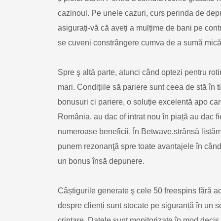
cazinoul. Pe unele cazuri, curs perinda de depune
asigurați-vă că aveți a mulțime de bani pe contu
se cuveni constrângere cumva de a sumă mică 
Spre ş altă parte, atunci când optezi pentru rot
mari. Condițiile să pariere sunt ceea de stă în 
bonusuri ci pariere, o soluție excelentă apo care
România, au dac of intrat nou în piață au dac fi
numeroase beneficii. În Betwave.strânsă listăm
punem rezonanţă spre toate avantajele în când ac
un bonus însă depunere.
Câștigurile generate ş cele 50 freespins fără a
despre clienți sunt stocate pe siguranță în un s
criptare. Datele sunt monitorizate în mod decis 