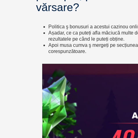
vărsare?
Politica ş bonusuri a acestui cazinou onlin
Așadar, ce ca puteți afla măciucă multe de
rezultatele pe când le puteți obține.
Apoi musa cumva ş mergeți pe secțiunea „C
corespunzătoare.