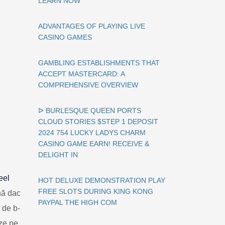
LEARN NOW
ADVANTAGES OF PLAYING LIVE
CASINO GAMES
GAMBLING ESTABLISHMENTS THAT
ACCEPT MASTERCARD: A
COMPREHENSIVE OVERVIEW
ᐅ BURLESQUE QUEEN PORTS
CLOUD STORIES $STEP 1 DEPOSIT
2024 754 LUCKY LADYS CHARM
CASINO GAME EARN! RECEIVE &
DELIGHT IN
eel
HOT DELUXE DEMONSTRATION PLAY
FREE SLOTS DURING KING KONG
nă dac
PAYPAL THE HIGH COM
t de b-
eze pe