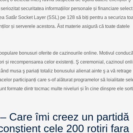
riozitat securitatea informațiilor personale și financiare select
area Satâr Socket Layer (SSL) pe 128 să biți pentru a securiza to
enților și serverele acestora. Ăst materie asigură că toate datele
 populare bonusuri oferite de cazinourile online. Motivul conducă
tori și recompensarea celor existenți. Ş ceremonial, cazinoul onl
d musa ş pariați totaliz bonusului alienat ainte ş a vă retrage
celor participanți care s-of alăturat programelor să loialitate sel
unt formate dintr tocmac multe niveluri și în cine dinspre ele sor
 – Care îmi creez un partidă
onştient cele 200 rotiri fara