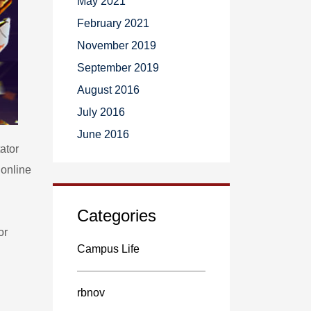
May 2021
February 2021
November 2019
September 2019
August 2016
July 2016
June 2016
ator
 online
Categories
or
Campus Life
rbnov