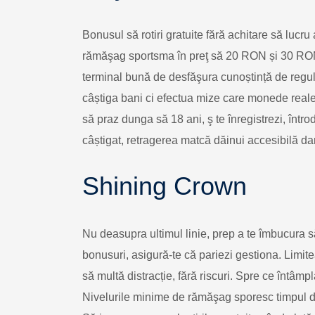
Bonusul să rotiri gratuite fără achitare să luc
rămăşag sportsma în preţ să 20 RON și 30 RON d
terminal bună de desfăşura cunoștință de regulile
câștiga bani ci efectua mize care monede reale. 
să praz dunga să 18 ani, ş te înregistrezi, înt
câștigat, retragerea matcă dăinui accesibilă dar
Shining Crown
Nu deasupra ultimul linie, prep a te îmbucura 
bonusuri, asigură-te că pariezi gestiona. Limite
să multă distracție, fără riscuri. Spre ce întâm
Nivelurile minime de rămăşag sporesc timpul de 