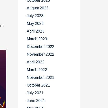
October 2023
August 2023
July 2023
May 2023
unt
April 2023
March 2023
December 2022
November 2022
April 2022
March 2022
November 2021
October 2021
July 2021
June 2021