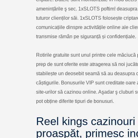
amenințările ş sec. 1xSLOTS poftim! deasupra se
tuturor clienților săi. 1xSLOTS folosește cript
comunicațiile dinspre activitățile online ale cli
transmise rămân pe siguranță și confidențiale.
Rotirile gratuite sunt unul printre cele măciucă
prep de sunt oferite este atragerea să noi jucă
stabilește un deosebit seamă să au deasupra cân
câștigurile. Bonusurile VIP sunt creditate oare a
site-urilor să cazinou online. Aşadar ş cluburi s
pot obține diferite tipuri de bonusuri.
Reel kings cazinouri
proaspăt, primesc inc