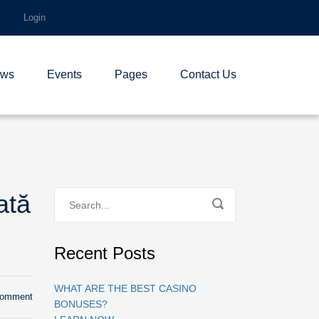
Login
ws
Events
Pages
Contact Us
ată
Recent Posts
WHAT ARE THE BEST CASINO
comment
BONUSES?