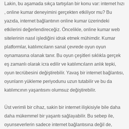
Lakin, bu aşamada sıkça tartışılan bir konu var: internet hızı
, online kumar deneyimini gerçekten etkiliyor mu? Bu
yazıda, internet bağlantının online kumar üzerindeki
etkilerini değerlendireceğiz. Öncelikle, online kumar web
sitelerinin nasıl işlediğini idrak etmek mühimdir. Kumar
platformlar, katılımcıların sanal çevrede oyun oyun
oynamasına olanak tanır. Bu oyun çeşitleri sıklıkla gerçek
eş zamanlı olarak icra edilir ve katılımcıların anlık tepki,
oyun tecrübesini değiştirebilir. Yavaş bir internet bağlantısı,
oyunların yükleme periyodunu uzun tutabilir ve bu da
katılımcının yaşantısını olumsuz değiştirebilir.
Üst verimli bir cihaz, sakin bir internet ilişkisiyle bile daha
daha mükemmel bir yaşantı sağlayabilir. Bu sebep ile,
oyunseverlerin sadece internet bağlantısına değil de,