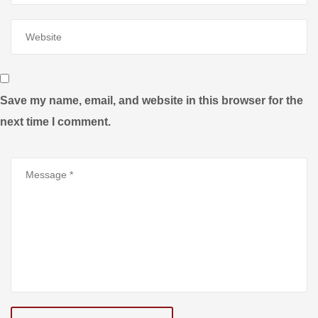
Save my name, email, and website in this browser for the
next time I comment.