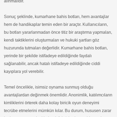
alınmalıdır.
Sonuç şeklinde, kumarhane bahis botları, hem avantajlar
hem de handikaplar temin eden bir araçtır. Kullanıcıların,
bu botları yararlanmadan önce titiz bir araştırma yapmaları,
kendi taktiklerini oluşturmaları ve hukuki şartları göz
huzurunda tutmaları değerlidir. Kumarhane bahis botları,
yerinde bir şekilde istifadeye edildiğinde faydalı
sağlanabilir, ancak hatalı istifadeye edildiğinde ciddi
kayıplara yol verebilir.
Temel öncelikle, isimsiz oynama sunmuş olduğu
avantajlardan değinmek önemlidir. Anonimlik, katılımcıların
kimliklerini örterek daha kolay biricik oyun deneyimi
tecrübe etmelerini mümkün kılar. Bu durum, hususen zarar