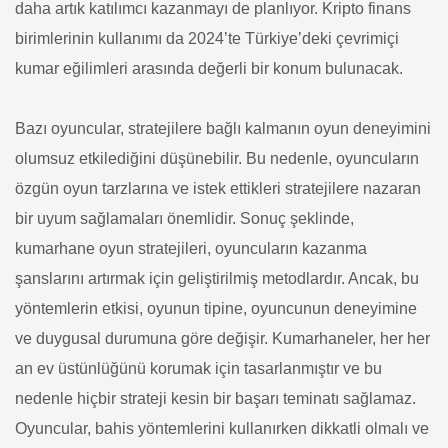
daha artık katılımcı kazanmayı de planlıyor. Kripto finans
birimlerinin kullanımı da 2024’te Türkiye’deki çevrimiçi
kumar eğilimleri arasında değerli bir konum bulunacak.
Bazı oyuncular, stratejilere bağlı kalmanın oyun deneyimini
olumsuz etkilediğini düşünebilir. Bu nedenle, oyuncuların
özgün oyun tarzlarına ve istek ettikleri stratejilere nazaran
bir uyum sağlamaları önemlidir. Sonuç şeklinde,
kumarhane oyun stratejileri, oyuncuların kazanma
şanslarını artırmak için geliştirilmiş metodlardır. Ancak, bu
yöntemlerin etkisi, oyunun tipine, oyuncunun deneyimine
ve duygusal durumuna göre değişir. Kumarhaneler, her her
an ev üstünlüğünü korumak için tasarlanmıştır ve bu
nedenle hiçbir strateji kesin bir başarı teminatı sağlamaz.
Oyuncular, bahis yöntemlerini kullanırken dikkatli olmalı ve