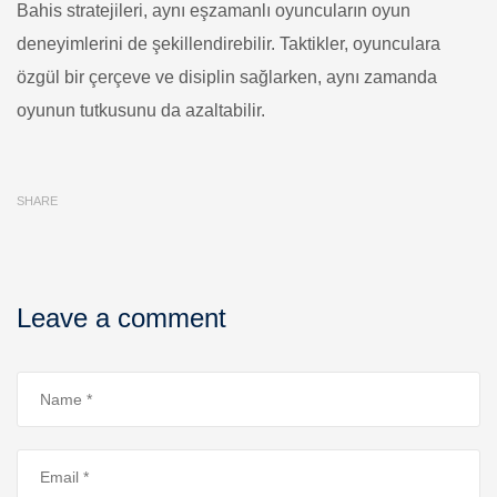
Bahis stratejileri, aynı eşzamanlı oyuncuların oyun
deneyimlerini de şekillendirebilir. Taktikler, oyunculara
özgül bir çerçeve ve disiplin sağlarken, aynı zamanda
oyunun tutkusunu da azaltabilir.
SHARE
Leave a comment