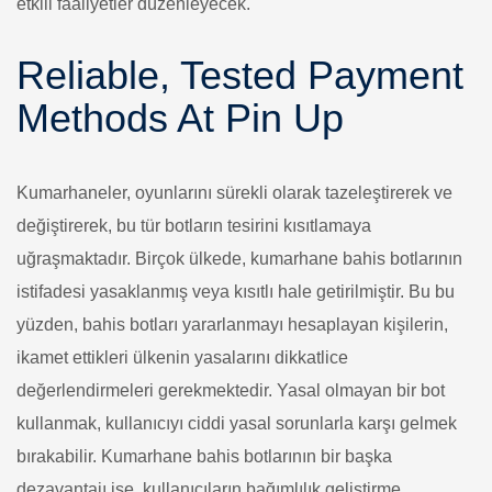
etkili faaliyetler düzenleyecek.
Reliable, Tested Payment
Methods At Pin Up
Kumarhaneler, oyunlarını sürekli olarak tazeleştirerek ve
değiştirerek, bu tür botların tesirini kısıtlamaya
uğraşmaktadır. Birçok ülkede, kumarhane bahis botlarının
istifadesi yasaklanmış veya kısıtlı hale getirilmiştir. Bu bu
yüzden, bahis botları yararlanmayı hesaplayan kişilerin,
ikamet ettikleri ülkenin yasalarını dikkatlice
değerlendirmeleri gerekmektedir. Yasal olmayan bir bot
kullanmak, kullanıcıyı ciddi yasal sorunlarla karşı gelmek
bırakabilir. Kumarhane bahis botlarının bir başka
dezavantajı ise, kullanıcıların bağımlılık geliştirme