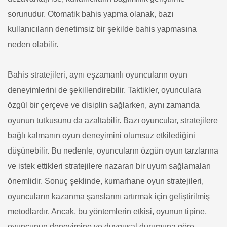
sorunudur. Otomatik bahis yapma olanak, bazı
kullanıcıların denetimsiz bir şekilde bahis yapmasına
neden olabilir.
Bahis stratejileri, aynı eşzamanlı oyuncuların oyun
deneyimlerini de şekillendirebilir. Taktikler, oyunculara
özgül bir çerçeve ve disiplin sağlarken, aynı zamanda
oyunun tutkusunu da azaltabilir. Bazı oyuncular, stratejilere
bağlı kalmanın oyun deneyimini olumsuz etkilediğini
düşünebilir. Bu nedenle, oyuncuların özgün oyun tarzlarına
ve istek ettikleri stratejilere nazaran bir uyum sağlamaları
önemlidir. Sonuç şeklinde, kumarhane oyun stratejileri,
oyuncuların kazanma şanslarını artırmak için geliştirilmiş
metodlardır. Ancak, bu yöntemlerin etkisi, oyunun tipine,
oyuncunun deneyimine ve duygusal durumuna göre