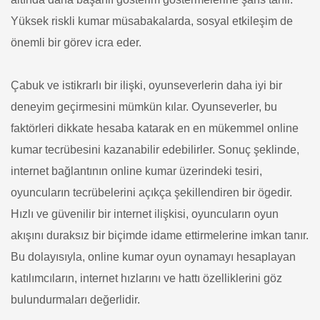
Yüksek riskli kumar müsabakalarda, sosyal etkileşim de
önemli bir görev icra eder.
Çabuk ve istikrarlı bir ilişki, oyunseverlerin daha iyi bir
deneyim geçirmesini mümkün kılar. Oyunseverler, bu
faktörleri dikkate hesaba katarak en en mükemmel online
kumar tecrübesini kazanabilir edebilirler. Sonuç şeklinde,
internet bağlantının online kumar üzerindeki tesiri,
oyuncuların tecrübelerini açıkça şekillendiren bir ögedir.
Hızlı ve güvenilir bir internet ilişkisi, oyuncuların oyun
akışını duraksız bir biçimde idame ettirmelerine imkan tanır.
Bu dolayısıyla, online kumar oyun oynamayı hesaplayan
katılımcıların, internet hızlarını ve hattı özelliklerini göz
bulundurmaları değerlidir.