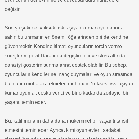
değişir.
Son şu şekilde, yüksek risk taşıyan kumar oyunlarında
sakin bulunmanın en önemli öğelerinden biri de kendine
güvenmektir. Kendine itimat, oyuncuların tercih verme
süreçlerini pozitif tarafında değiştirebilir ve stres altında
daha iyi gösterim sunmalarına destek olabilir. Bu sebep,
oyuncuların kendilerine inanç duymaları ve oyun sırasında
bu inancı muhafaza etmeleri mühimdir. Yüksek risk taşıyan
kumar oyunlar, coşku verici ve bir o kadar da zorlayıcı bir
yaşantı temin eder.
Bu, katılımcıların daha daha mükemmel bir yaşantı tahsil
etmesini temin eder. Ayrıca, kimi oyun evleri, sadakat