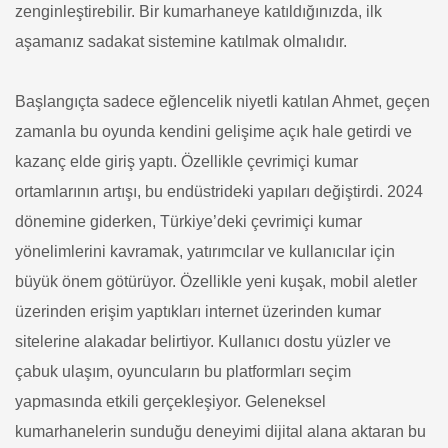
zenginleştirebilir. Bir kumarhaneye katıldığınızda, ilk
aşamanız sadakat sistemine katılmak olmalıdır.
Başlangıçta sadece eğlencelik niyetli katılan Ahmet, geçen
zamanla bu oyunda kendini gelişime açık hale getirdi ve
kazanç elde giriş yaptı. Özellikle çevrimiçi kumar
ortamlarının artışı, bu endüstrideki yapıları değiştirdi. 2024
dönemine giderken, Türkiye’deki çevrimiçi kumar
yönelimlerini kavramak, yatırımcılar ve kullanıcılar için
büyük önem götürüyor. Özellikle yeni kuşak, mobil aletler
üzerinden erişim yaptıkları internet üzerinden kumar
sitelerine alakadar belirtiyor. Kullanıcı dostu yüzler ve
çabuk ulaşım, oyuncuların bu platformları seçim
yapmasında etkili gerçekleşiyor. Geleneksel
kumarhanelerin sunduğu deneyimi dijital alana aktaran bu