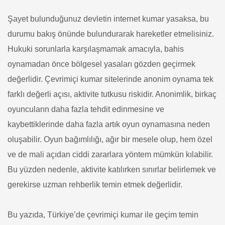
Şayet bulunduğunuz devletin internet kumar yasaksa, bu
durumu bakış önünde bulundurarak hareketler etmelisiniz.
Hukuki sorunlarla karşılaşmamak amacıyla, bahis
oynamadan önce bölgesel yasaları gözden geçirmek
değerlidir. Çevrimiçi kumar sitelerinde anonim oynama tek
farklı değerli açısı, aktivite tutkusu riskidir. Anonimlik, birkaç
oyuncuların daha fazla tehdit edinmesine ve
kaybettiklerinde daha fazla artık oyun oynamasına neden
oluşabilir. Oyun bağımlılığı, ağır bir mesele olup, hem özel
ve de mali açıdan ciddi zararlara yöntem mümkün kılabilir.
Bu yüzden nedenle, aktivite katılırken sınırlar belirlemek ve
gerekirse uzman rehberlik temin etmek değerlidir.
Bu yazıda, Türkiye’de çevrimiçi kumar ile geçim temin