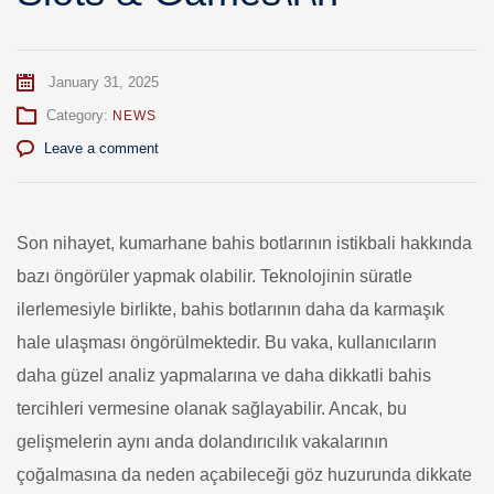
January 31, 2025
Category:
NEWS
Leave a comment
Son nihayet, kumarhane bahis botlarının istikbali hakkında
bazı öngörüler yapmak olabilir. Teknolojinin süratle
ilerlemesiyle birlikte, bahis botlarının daha da karmaşık
hale ulaşması öngörülmektedir. Bu vaka, kullanıcıların
daha güzel analiz yapmalarına ve daha dikkatli bahis
tercihleri vermesine olanak sağlayabilir. Ancak, bu
gelişmelerin aynı anda dolandırıcılık vakalarının
çoğalmasına da neden açabileceği göz huzurunda dikkate