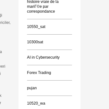
histoire vraie de la
mariГ©e par
correspondance
ği
iciler,
10550_sat
10300sat
ya
AI in Cybersecurity
veri
Forex Trading
i
pujan
k
r
10520_wa