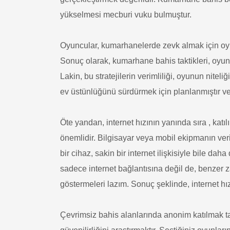
yükselmesi mecburi vuku bulmuştur.
Oyuncular, kumarhanelerde zevk almak için oyun
Sonuç olarak, kumarhane bahis taktikleri, oyunc
Lakin, bu stratejilerin verimliliği, oyunun nit
ev üstünlüğünü sürdürmek için planlanmıştır ve 
Öte yandan, internet hızının yanında sıra , katı
önemlidir. Bilgisayar veya mobil ekipmanın verimli
bir cihaz, sakin bir internet ilişkisiyle bile d
sadece internet bağlantısına değil de, benzer z
göstermeleri lazım. Sonuç şeklinde, internet hı
Çevrimsiz bahis alanlarında anonim katılmak tal