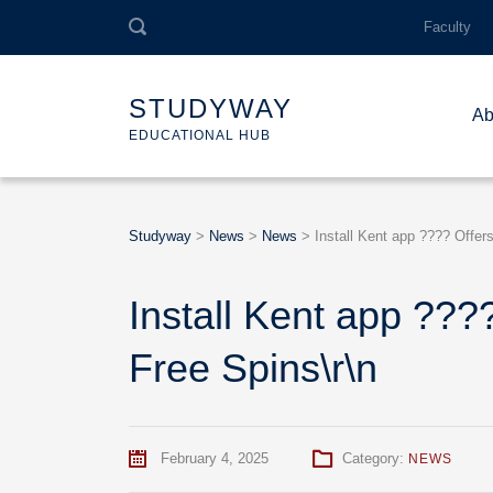
Faculty
STUDYWAY
Ab
EDUCATIONAL HUB
Studyway
>
News
>
News
>
Install Kent app ???? Offer
Install Kent app ???
Free Spins\r\n
February 4, 2025
Category:
NEWS