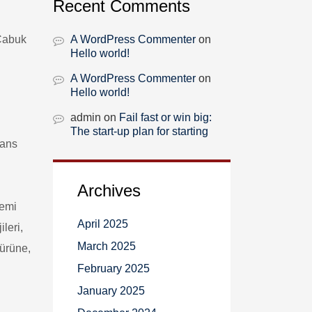
Recent Comments
 Çabuk
A WordPress Commenter
on
Hello world!
A WordPress Commenter
on
Hello world!
admin
on
Fail fast or win big:
The start-up plan for starting
nans
Archives
temi
April 2025
leri,
March 2025
türüne,
February 2025
January 2025