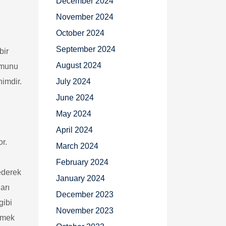
December 2024
November 2024
October 2024
September 2024
bir
August 2024
rumunu
himdir.
July 2024
June 2024
May 2024
April 2024
or.
March 2024
February 2024
 ederek
January 2024
arı
December 2023
gibi
November 2023
ekmek