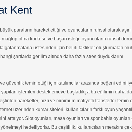
at Kent
üyük paraların hareket ettiği ve oyuncuların ruhsal olarak aşırı 
a, mağlup olma korkusu ve başarı isteği, oyuncuların ruhsal du
dalgalanmalarla üstesinden için belirli taktikler oluşturmaları mü
 hangi şartlarda gerilim altında daha fazla stres duyduklarını
ve güvenlik temin ettiği için katılımcılar arasında beğeni ediniliy
ile yapılan işlemleri desteklemeye başladıkça bu eğilimin daha da
eştirilen hareketler, hızlı ve minimum maliyetli transferler temin
rnet üzerinden kumar siteleri, kullanıcıların farklı oyun yaşantıl
ni artırıyor. Slot oyunları, masa oyunları ve spor bahis oyunları 
 yönelmeyi hedefliyorlar. Bu çeşitlilik, kullanıcıların merakını ç