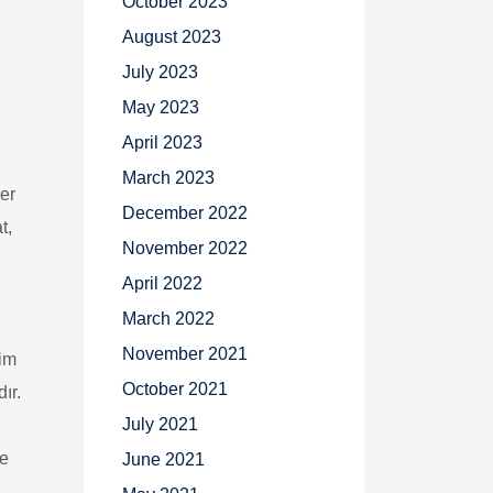
October 2023
August 2023
July 2023
May 2023
April 2023
March 2023
er
December 2022
t,
November 2022
April 2022
March 2022
November 2021
yim
October 2021
ır.
July 2021
me
June 2021