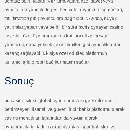
ücretsiz spin hakları, VIP turnuvalara özel davet veya
oyunculara yönelik değerli hediyeler (oyuncu ekipmanları,
tatil fırsatları gibi) oyunculara dağıtılabilir. Ayrıca, büyük
yatırımlar yapan veya belirli bir süre bahis oynayan casino
severler, özel üye programına katılarak özel hesap
yöneticisi, daha yüksek çekim limitleri gibi ayrıcalıklardan
kazanç sağlayabilir. kişiye özel ödüller, platformun
kullanıcılarla birebir bağ kurmasını sağlar.
Sonuç
bu casino sitesi, global oyun endüstrisi gerekliliklerini
benimseyen, lisanslı ve güvenilir bir bahis platformu olarak
casino meraklıları tarafından da yaygın olarak
oynanmaktadır. farklı casino oyunları, spor bahisleri ve