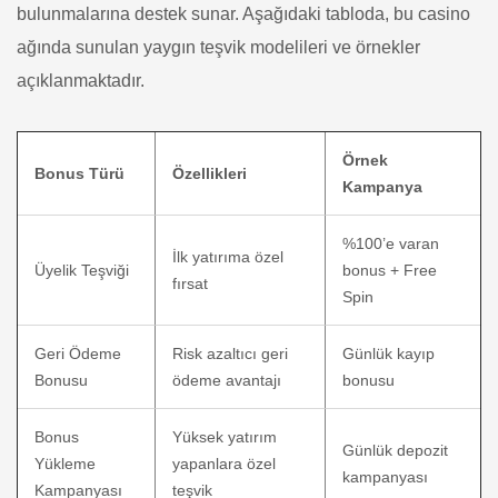
bulunmalarına destek sunar. Aşağıdaki tabloda, bu casino
ağında sunulan yaygın teşvik modelileri ve örnekler
açıklanmaktadır.
Örnek
Bonus Türü
Özellikleri
Kampanya
%100’e varan
İlk yatırıma özel
Üyelik Teşviği
bonus + Free
fırsat
Spin
Geri Ödeme
Risk azaltıcı geri
Günlük kayıp
Bonusu
ödeme avantajı
bonusu
Bonus
Yüksek yatırım
Günlük depozit
Yükleme
yapanlara özel
kampanyası
Kampanyası
teşvik