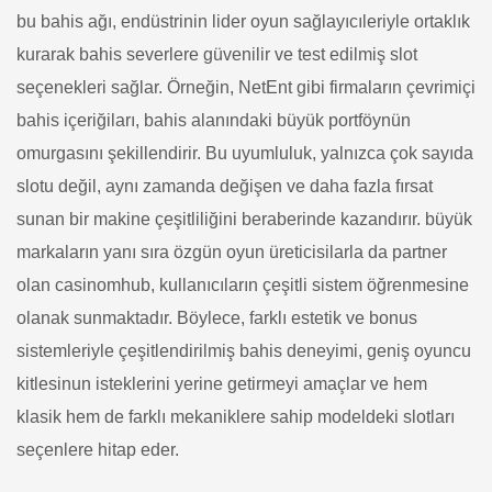
bu bahis ağı, endüstrinin lider oyun sağlayıcıleriyle ortaklık
kurarak bahis severlere güvenilir ve test edilmiş slot
seçenekleri sağlar. Örneğin, NetEnt gibi firmaların çevrimiçi
bahis içeriğiları, bahis alanındaki büyük portföynün
omurgasını şekillendirir. Bu uyumluluk, yalnızca çok sayıda
slotu değil, aynı zamanda değişen ve daha fazla fırsat
sunan bir makine çeşitliliğini beraberinde kazandırır. büyük
markaların yanı sıra özgün oyun üreticisilarla da partner
olan casinomhub, kullanıcıların çeşitli sistem öğrenmesine
olanak sunmaktadır. Böylece, farklı estetik ve bonus
sistemleriyle çeşitlendirilmiş bahis deneyimi, geniş oyuncu
kitlesinun isteklerini yerine getirmeyi amaçlar ve hem
klasik hem de farklı mekaniklere sahip modeldeki slotları
seçenlere hitap eder.