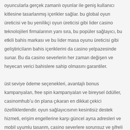
oyuncularla gerçek zamanlı oyunlar ile geniş kullanıcı
kitlesine tasarlanmış içerikler sağlar. bu global oyun
üreticisi ve bu yenilikçi oyun üreticisi gibi lider casino
teknolojileri firmalarının yanı sıra, bu popüler sağlayıcı, bu
etkili bahis markası ve bu lider masa oyunu üreticisi gibi
geliştiriciların bahis içeriklerini da casino yelpazesinde
sunar. Bu da casino severlerin her zaman değişen ve
heyecan verici bahislere sahip olmasını garantiler.
üst seviye ödeme seçenekleri, avantajlı bonus
kampanyaları, free spin kampanyaları ve bireysel ödüller,
casinomhub’u ön plana çıkaran en dikkat çekici
özelliklerdendir. oyun sağlayıcısının kesintisiz destek
hizmeti, erişim engellerine karşı güncel ayna adresleri ve
mobil uyumlu tasarım, casino severlere sorunsuz ve şifreli