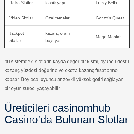
Retro Slotlar
klasik yapı
Lucky Bells
Video Slotlar
Özel temalar
Gonzo’s Quest
Jackpot
kazanç oranı
Mega Moolah
Slotlar
büyüyen
bu sistemdeki slotların kayda değer bir kısmı, oyuncu dostu
kazanç yüzdesi değerine ve ekstra kazanç fırsatlarıne
kapsar. Böylece, oyuncular zevkli yüksek getiri sağlayan
bir oyun süreci yaşayabilir.
Üreticileri casinomhub
Casino’da Bulunan Slotlar