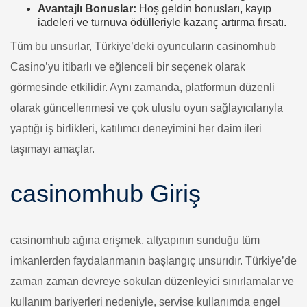
Avantajlı Bonuslar:
Hoş geldin bonusları, kayıp
iadeleri ve turnuva ödülleriyle kazanç artırma fırsatı.
Tüm bu unsurlar, Türkiye’deki oyuncuların casinomhub
Casino’yu itibarlı ve eğlenceli bir seçenek olarak
görmesinde etkilidir. Aynı zamanda, platformun düzenli
olarak güncellenmesi ve çok uluslu oyun sağlayıcılarıyla
yaptığı iş birlikleri, katılımcı deneyimini her daim ileri
taşımayı amaçlar.
casinomhub Giriş
casinomhub ağına erişmek, altyapının sunduğu tüm
imkanlerden faydalanmanın başlangıç unsurıdır. Türkiye’de
zaman zaman devreye sokulan düzenleyici sınırlamalar ve
kullanım bariyerleri nedeniyle, servise kullanımda engel