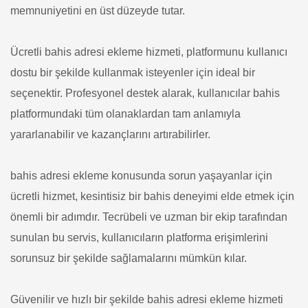
memnuniyetini en üst düzeyde tutar.
Ücretli bahis adresi ekleme hizmeti, platformunu kullanıcı
dostu bir şekilde kullanmak isteyenler için ideal bir
seçenektir. Profesyonel destek alarak, kullanıcılar bahis
platformundaki tüm olanaklardan tam anlamıyla
yararlanabilir ve kazançlarını artırabilirler.
bahis adresi ekleme konusunda sorun yaşayanlar için
ücretli hizmet, kesintisiz bir bahis deneyimi elde etmek için
önemli bir adımdır. Tecrübeli ve uzman bir ekip tarafından
sunulan bu servis, kullanıcıların platforma erişimlerini
sorunsuz bir şekilde sağlamalarını mümkün kılar.
Güvenilir ve hızlı bir şekilde bahis adresi ekleme hizmeti