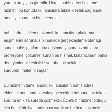
yardım arayışına girebilir. Ücretli bahis adresi ekleme
hizmeti, bu konuda kullanıcılara teknik destek sağlamak
amacıyla sunulan bir seçenektir.
bahis adresi ekleme hizmeti, kullanıcılara platforma
erişimlerini sorunsuz bir şekilde gerçekleştirme olanağı
sunar. bahis platformuna erişimde yaşanan zorluklara
profesyonel çözümler sunan bu hizmet, kullanıcıların bahis
deneyimlerini kesintisiz ve rahat bir şekilde
sürdürebilmelerini sağlar.
Bu hizmetin temel amacı, kullanıcıların bahis adresi
ekleme konusunda karşılaşabilecekleri herhangi bir teknik
sorunu en kısa sürede çözmektir. Ücretli bir hizmet olduğu
için belirli bir fiyatlandırması vardır ve bu ücret, hizmetin