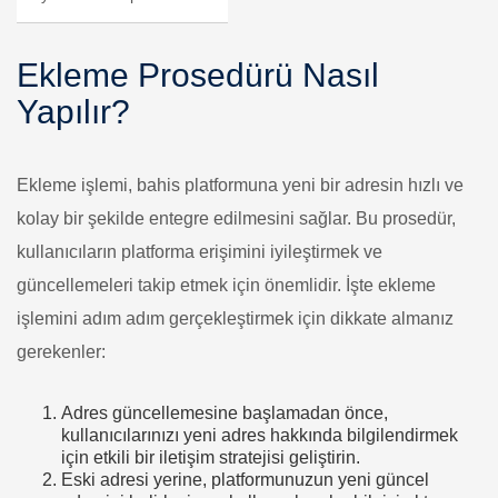
Ekleme Prosedürü Nasıl
Yapılır?
Ekleme işlemi, bahis platformuna yeni bir adresin hızlı ve
kolay bir şekilde entegre edilmesini sağlar. Bu prosedür,
kullanıcıların platforma erişimini iyileştirmek ve
güncellemeleri takip etmek için önemlidir. İşte ekleme
işlemini adım adım gerçekleştirmek için dikkate almanız
gerekenler:
Adres güncellemesine başlamadan önce,
kullanıcılarınızı yeni adres hakkında bilgilendirmek
için etkili bir iletişim stratejisi geliştirin.
Eski adresi yerine, platformunuzun yeni güncel