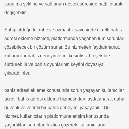
sunulma şekline ve sağlanan destek süresine bağlı olarak
değişebilir.
Sahip olduğu tecrübe ve uzmanlık sayesinde ücretli bahis
adresi ekleme hizmeti, platformunda yaşanan tüm sorunları
çözebilecek bir çözüm sunar. Bu hizmetten faydalanarak,
kullanıcılar bahis deneyimlerini kesintisiz bir şekilde
sürdürebilir ve bahis oyunlarının keyfini doyasıya
çıkarabilirler.
bahis adresi ekleme konusunda sorun yaşayan kullanıcılar,
ücretli bahis adresi ekleme hizmetinden faydalanarak daha
güvenli ve verimli bir bahis deneyimi yaşayabilir. Bu
hizmet, kullanıcıların platformuna erişim konusunda
yaşadıkları sorunları hızlıca çözerek, kullanıcıların