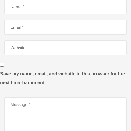
Save my name, email, and website in this browser for the
next time I comment.