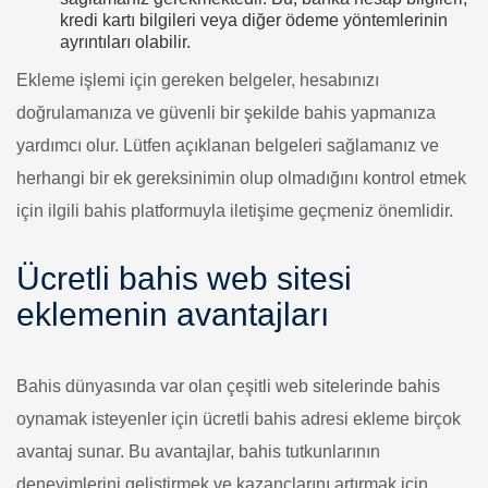
kredi kartı bilgileri veya diğer ödeme yöntemlerinin
ayrıntıları olabilir.
Ekleme işlemi için gereken belgeler, hesabınızı
doğrulamanıza ve güvenli bir şekilde bahis yapmanıza
yardımcı olur. Lütfen açıklanan belgeleri sağlamanız ve
herhangi bir ek gereksinimin olup olmadığını kontrol etmek
için ilgili bahis platformuyla iletişime geçmeniz önemlidir.
Ücretli bahis web sitesi
eklemenin avantajları
Bahis dünyasında var olan çeşitli web sitelerinde bahis
oynamak isteyenler için ücretli bahis adresi ekleme birçok
avantaj sunar. Bu avantajlar, bahis tutkunlarının
deneyimlerini geliştirmek ve kazançlarını artırmak için