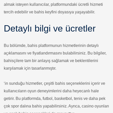
almak isteyen kullanıcılar, platformundaki ücretli hizmeti
tercih edebilir ve bahis keyfini doyasıya yaşayabilir.
Detaylı bilgi ve ücretler
Bu bölümde, bahis platformunun hizmetlerinin detaylı
açıklamasını ve fiyatlandırmasını bulabilirsiniz. Bu bilgiler,
bahisçilere tam bir anlayış sağlamak ve beklentilerini
karşılamak için tasarlanmıştır.
‘in sunduğu hizmetler, çeşitli bahis seçeneklerini içerir ve
kullanıcıların oyun deneyimlerini daha heyecanlı hale
getirir. Bu platformda, futbol, ​​basketbol, tenis ve daha pek
çok spor dalına bahis yapabilirsiniz. Ayrıca, casino oyunları