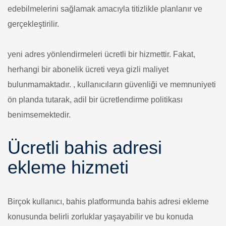
edebilmelerini sağlamak amacıyla titizlikle planlanır ve
gerçekleştirilir.
yeni adres yönlendirmeleri ücretli bir hizmettir. Fakat,
herhangi bir abonelik ücreti veya gizli maliyet
bulunmamaktadır. , kullanıcıların güvenliği ve memnuniyeti
ön planda tutarak, adil bir ücretlendirme politikası
benimsemektedir.
Ücretli bahis adresi
ekleme hizmeti
Birçok kullanıcı, bahis platformunda bahis adresi ekleme
konusunda belirli zorluklar yaşayabilir ve bu konuda