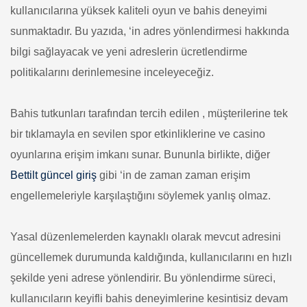
kullanıcılarına yüksek kaliteli oyun ve bahis deneyimi
sunmaktadır. Bu yazıda, ‘in adres yönlendirmesi hakkında
bilgi sağlayacak ve yeni adreslerin ücretlendirme
politikalarını derinlemesine inceleyeceğiz.
Bahis tutkunları tarafından tercih edilen , müşterilerine tek
bir tıklamayla en sevilen spor etkinliklerine ve casino
oyunlarına erişim imkanı sunar. Bununla birlikte, diğer
Bettilt güncel giriş
gibi ‘in de zaman zaman erişim
engellemeleriyle karşılaştığını söylemek yanlış olmaz.
Yasal düzenlemelerden kaynaklı olarak mevcut adresini
güncellemek durumunda kaldığında, kullanıcılarını en hızlı
şekilde yeni adrese yönlendirir. Bu yönlendirme süreci,
kullanıcıların keyifli bahis deneyimlerine kesintisiz devam