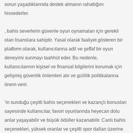
sorun yaşadıklarında destek almanın rahatlığını
hissederler.
, bahis severlerin güvenle oyun oynamaları için gerekli
olan lisanslara sahiptir. Yasal olarak faaliyet gösteren bir
platform olarak, kullanıcılarına adil ve şeffaf bir oyun
deneyimi sunmayı taahhüt eder. Bu nedenle,
kullanıcılarının kişisel ve finansal bilgilerini korumak için
gelişmiş güvenlik önlemleri alır ve gizlilik politikalarına
önem verir.
‘in sunduğu çeşitli bahis seçenekleri ve kazançlı bonusları
sayesinde kullanıcılar, favori oyunlarında heyecan dolu
anlar yaşayabilir ve büyük ödüller kazanabilir. Canlı bahis
seçenekleri, yüksek oranlar ve çeşitli spor dalları üzerine