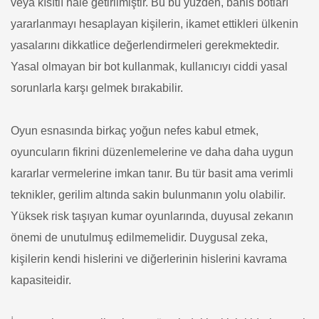
veya kısıtlı hale getirilmiştir. Bu bu yüzden, bahis botları
yararlanmayı hesaplayan kişilerin, ikamet ettikleri ülkenin
yasalarını dikkatlice değerlendirmeleri gerekmektedir.
Yasal olmayan bir bot kullanmak, kullanıcıyı ciddi yasal
sorunlarla karşı gelmek bırakabilir.
Oyun esnasında birkaç yoğun nefes kabul etmek,
oyuncuların fikrini düzenlemelerine ve daha daha uygun
kararlar vermelerine imkan tanır. Bu tür basit ama verimli
teknikler, gerilim altında sakin bulunmanın yolu olabilir.
Yüksek risk taşıyan kumar oyunlarında, duyusal zekanın
önemi de unutulmuş edilmemelidir. Duygusal zeka,
kişilerin kendi hislerini ve diğerlerinin hislerini kavrama
kapasiteidir.