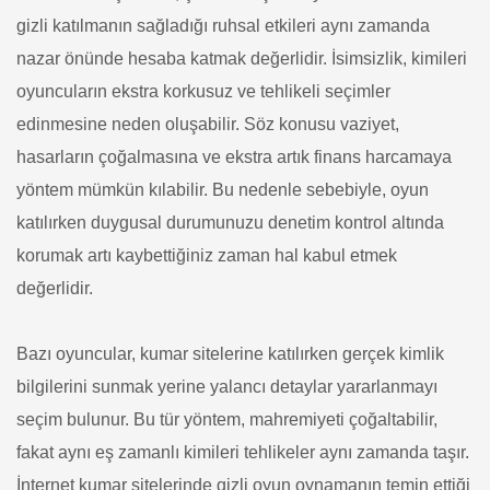
gizli katılmanın sağladığı ruhsal etkileri aynı zamanda
nazar önünde hesaba katmak değerlidir. İsimsizlik, kimileri
oyuncuların ekstra korkusuz ve tehlikeli seçimler
edinmesine neden oluşabilir. Söz konusu vaziyet,
hasarların çoğalmasına ve ekstra artık finans harcamaya
yöntem mümkün kılabilir. Bu nedenle sebebiyle, oyun
katılırken duygusal durumunuzu denetim kontrol altında
korumak artı kaybettiğiniz zaman hal kabul etmek
değerlidir.
Bazı oyuncular, kumar sitelerine katılırken gerçek kimlik
bilgilerini sunmak yerine yalancı detaylar yararlanmayı
seçim bulunur. Bu tür yöntem, mahremiyeti çoğaltabilir,
fakat aynı eş zamanlı kimileri tehlikeler aynı zamanda taşır.
İnternet kumar sitelerinde gizli oyun oynamanın temin ettiği