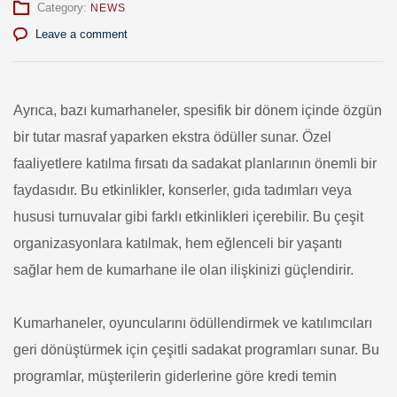
Category:
NEWS
Leave a comment
Ayrıca, bazı kumarhaneler, spesifik bir dönem içinde özgün
bir tutar masraf yaparken ekstra ödüller sunar. Özel
faaliyetlere katılma fırsatı da sadakat planlarının önemli bir
faydasıdır. Bu etkinlikler, konserler, gıda tadımları veya
hususi turnuvalar gibi farklı etkinlikleri içerebilir. Bu çeşit
organizasyonlara katılmak, hem eğlenceli bir yaşantı
sağlar hem de kumarhane ile olan ilişkinizi güçlendirir.
Kumarhaneler, oyuncularını ödüllendirmek ve katılımcıları
geri dönüştürmek için çeşitli sadakat programları sunar. Bu
programlar, müşterilerin giderlerine göre kredi temin