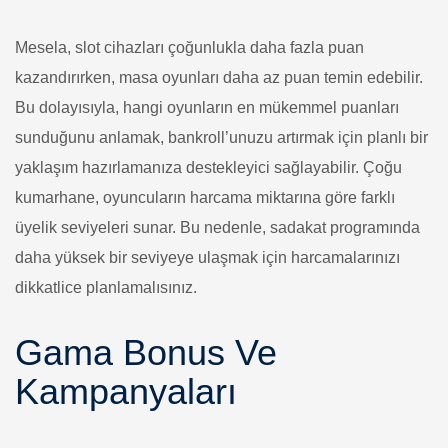
Mesela, slot cihazları çoğunlukla daha fazla puan
kazandırırken, masa oyunları daha az puan temin edebilir.
Bu dolayısıyla, hangi oyunların en mükemmel puanları
sunduğunu anlamak, bankroll’unuzu artırmak için planlı bir
yaklaşım hazırlamanıza destekleyici sağlayabilir. Çoğu
kumarhane, oyuncuların harcama miktarına göre farklı
üyelik seviyeleri sunar. Bu nedenle, sadakat programında
daha yüksek bir seviyeye ulaşmak için harcamalarınızı
dikkatlice planlamalısınız.
Gama Bonus Ve
Kampanyaları