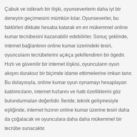
Çabuk ve istikrarlı bir ilişki, oyunseverlerin daha iyi bir
deneyim geçirmesini mümkün kılar. Oyunseverler, bu
faktörleri dikkate hesaba katarak en en mükemmel online
kumar tecrübesini kazanabilir edebilirler. Sonuç şeklinde,
internet bağlantının online kumar üzerindeki tesiri,
oyuncuların tecrübelerini açıkça şekillendiren bir ögedir.
Hızlı ve güvenilir bir internet ilişkisi, oyuncuların oyun
akışını duraksız bir biçimde idame ettirmelerine imkan tanır.
Bu dolayısıyla, online kumar oyun oynamayı hesaplayan
katılımcıların, internet hızlarını ve hattı özelliklerini göz
bulundurmaları değerlidir. İleride, teknik gelişmesiyle
eşliğinde, internet hızının online kumar üzerine tesiri daha
da çoğalacak ve oyunculara daha daha mükemmel bir
tecrübe sunacaktır.