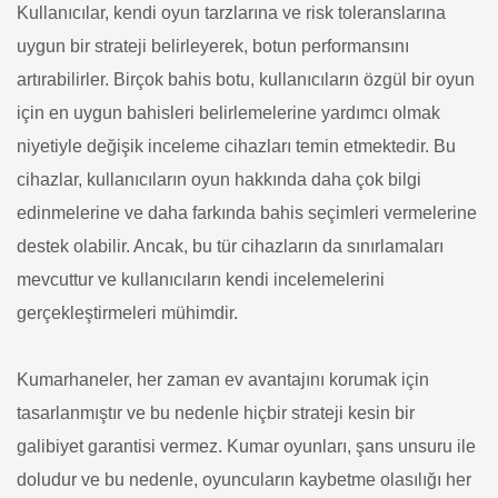
Kullanıcılar, kendi oyun tarzlarına ve risk toleranslarına
uygun bir strateji belirleyerek, botun performansını
artırabilirler. Birçok bahis botu, kullanıcıların özgül bir oyun
için en uygun bahisleri belirlemelerine yardımcı olmak
niyetiyle değişik inceleme cihazları temin etmektedir. Bu
cihazlar, kullanıcıların oyun hakkında daha çok bilgi
edinmelerine ve daha farkında bahis seçimleri vermelerine
destek olabilir. Ancak, bu tür cihazların da sınırlamaları
mevcuttur ve kullanıcıların kendi incelemelerini
gerçekleştirmeleri mühimdir.
Kumarhaneler, her zaman ev avantajını korumak için
tasarlanmıştır ve bu nedenle hiçbir strateji kesin bir
galibiyet garantisi vermez. Kumar oyunları, şans unsuru ile
doludur ve bu nedenle, oyuncuların kaybetme olasılığı her