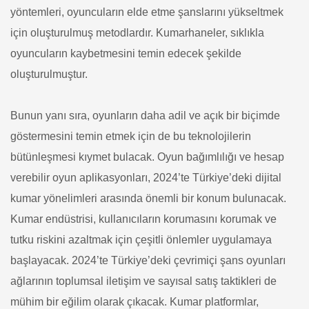
yöntemleri, oyuncuların elde etme şanslarını yükseltmek
için oluşturulmuş metodlardır. Kumarhaneler, sıklıkla
oyuncuların kaybetmesini temin edecek şekilde
oluşturulmuştur.
Bunun yanı sıra, oyunların daha adil ve açık bir biçimde
göstermesini temin etmek için de bu teknolojilerin
bütünleşmesi kıymet bulacak. Oyun bağımlılığı ve hesap
verebilir oyun aplikasyonları, 2024’te Türkiye’deki dijital
kumar yönelimleri arasında önemli bir konum bulunacak.
Kumar endüstrisi, kullanıcıların korumasını korumak ve
tutku riskini azaltmak için çeşitli önlemler uygulamaya
başlayacak. 2024’te Türkiye’deki çevrimiçi şans oyunları
ağlarının toplumsal iletişim ve sayısal satış taktikleri de
mühim bir eğilim olarak çıkacak. Kumar platformlar,