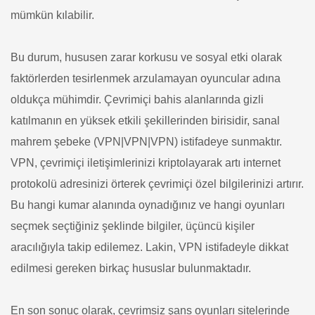
mümkün kılabilir.
Bu durum, hususen zarar korkusu ve sosyal etki olarak
faktörlerden tesirlenmek arzulamayan oyuncular adına
oldukça mühimdir. Çevrimiçi bahis alanlarında gizli
katılmanın en yüksek etkili şekillerinden birisidir, sanal
mahrem şebeke (VPN|VPN|VPN) istifadeye sunmaktır.
VPN, çevrimiçi iletişimlerinizi kriptolayarak artı internet
protokolü adresinizi örterek çevrimiçi özel bilgilerinizi artırır.
Bu hangi kumar alanında oynadığınız ve hangi oyunları
seçmek seçtiğiniz şeklinde bilgiler, üçüncü kişiler
aracılığıyla takip edilemez. Lakin, VPN istifadeyle dikkat
edilmesi gereken birkaç hususlar bulunmaktadır.
En son sonuç olarak, çevrimsiz şans oyunları sitelerinde