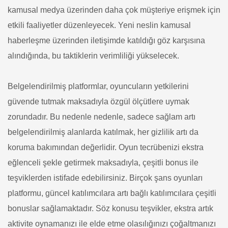
kamusal medya üzerinden daha çok müşteriye erişmek için
etkili faaliyetler düzenleyecek. Yeni neslin kamusal
haberleşme üzerinden iletişimde katıldığı göz karşısına
alındığında, bu taktiklerin verimliliği yükselecek.
Belgelendirilmiş platformlar, oyuncuların yetkilerini
güvende tutmak maksadıyla özgül ölçütlere uymak
zorundadır. Bu nedenle nedenle, sadece sağlam artı
belgelendirilmiş alanlarda katılmak, her gizlilik artı da
koruma bakımından değerlidir. Oyun tecrübenizi ekstra
eğlenceli şekle getirmek maksadıyla, çeşitli bonus ile
teşviklerden istifade edebilirsiniz. Birçok şans oyunları
platformu, güncel katılımcılara artı bağlı katılımcılara çeşitli
bonuslar sağlamaktadır. Söz konusu teşvikler, ekstra artık
aktivite oynamanızı ile elde etme olasılığınızı çoğaltmanızı