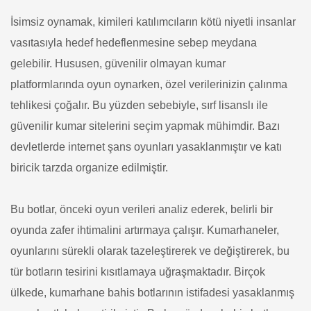
İsimsiz oynamak, kimileri katılımcıların kötü niyetli insanlar
vasıtasıyla hedef hedeflenmesine sebep meydana
gelebilir. Hususen, güvenilir olmayan kumar
platformlarında oyun oynarken, özel verilerinizin çalınma
tehlikesi çoğalır. Bu yüzden sebebiyle, sırf lisanslı ile
güvenilir kumar sitelerini seçim yapmak mühimdir. Bazı
devletlerde internet şans oyunları yasaklanmıştır ve katı
biricik tarzda organize edilmiştir.
Bu botlar, önceki oyun verileri analiz ederek, belirli bir
oyunda zafer ihtimalini artırmaya çalışır. Kumarhaneler,
oyunlarını sürekli olarak tazeleştirerek ve değiştirerek, bu
tür botların tesirini kısıtlamaya uğraşmaktadır. Birçok
ülkede, kumarhane bahis botlarının istifadesi yasaklanmış