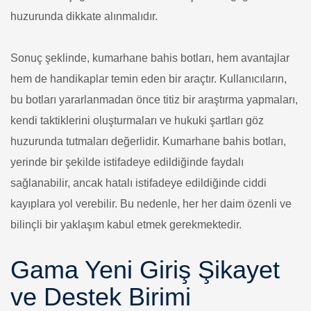
huzurunda dikkate alınmalıdır.
Sonuç şeklinde, kumarhane bahis botları, hem avantajlar
hem de handikaplar temin eden bir araçtır. Kullanıcıların,
bu botları yararlanmadan önce titiz bir araştırma yapmaları,
kendi taktiklerini oluşturmaları ve hukuki şartları göz
huzurunda tutmaları değerlidir. Kumarhane bahis botları,
yerinde bir şekilde istifadeye edildiğinde faydalı
sağlanabilir, ancak hatalı istifadeye edildiğinde ciddi
kayıplara yol verebilir. Bu nedenle, her her daim özenli ve
bilinçli bir yaklaşım kabul etmek gerekmektedir.
Gama Yeni Giriş Şikayet
ve Destek Birimi