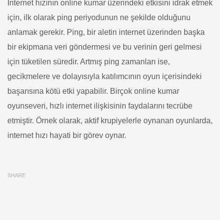
İnternet hızının online kumar üzerindeki etkisini idrak etmek
için, ilk olarak ping periyodunun ne şekilde olduğunu
anlamak gerekir. Ping, bir aletin internet üzerinden başka
bir ekipmana veri göndermesi ve bu verinin geri gelmesi
için tüketilen süredir. Artmış ping zamanları ise,
gecikmelere ve dolayısıyla katılımcının oyun içerisindeki
başarısına kötü etki yapabilir. Birçok online kumar
oyunseveri, hızlı internet ilişkisinin faydalarını tecrübe
etmiştir. Örnek olarak, aktif krupiyelerle oynanan oyunlarda,
internet hızı hayati bir görev oynar.
SHARE