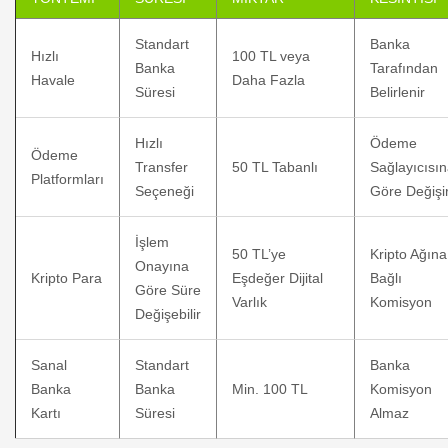
Standart
Banka
Hızlı
100 TL veya
Banka
Tarafından
Havale
Daha Fazla
Süresi
Belirlenir
Hızlı
Ödeme
Ödeme
Transfer
50 TL Tabanlı
Sağlayıcısı
Platformları
Seçeneği
Göre Değişi
İşlem
50 TL’ye
Kripto Ağına
Onayına
Kripto Para
Eşdeğer Dijital
Bağlı
Göre Süre
Varlık
Komisyon
Değişebilir
Sanal
Standart
Banka
Banka
Banka
Min. 100 TL
Komisyon
Kartı
Süresi
Almaz