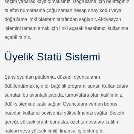
seçim yaparak kayıt olmalısınız. Doğrulama için belirttiğiniz
telefon numarasına çoğu zaman hesap onay kodu veya
doğrulama linki platform tarafından sağlanır. Aktivasyon
işlemini tamamlamak için linki açarak hesabınızı kullanıma
açabilirsiniz.
Üyelik Statü Sistemi
Şans oyunları platformu, düzenli oyuncularını
ödüllendirmek için bir bağlılık programı sunar. Kullanıcılara
sunulan bu avantajlı yapıda, turnuvalara olan katılımınız,
ödül sistemine katkı sağlar. Oyunculara verilen bonus
puanlar, kullanıcı seviyenizi yükseltmenizi sağlar. Sistem
gereği, yüksek oranlı bonuslar, özel turnuvalara katılım
hakları veya yüksek limitli finansal işlemler gibi