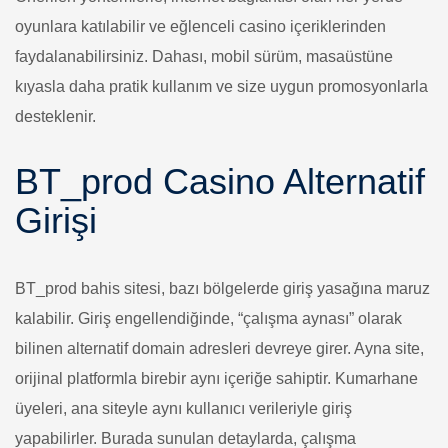
oyunlara katılabilir ve eğlenceli casino içeriklerinden
faydalanabilirsiniz. Dahası, mobil sürüm, masaüstüne
kıyasla daha pratik kullanım ve size uygun promosyonlarla
desteklenir.
BT_prod Casino Alternatif
Girişi
BT_prod bahis sitesi, bazı bölgelerde giriş yasağına maruz
kalabilir. Giriş engellendiğinde, “çalışma aynası” olarak
bilinen alternatif domain adresleri devreye girer. Ayna site,
orijinal platformla birebir aynı içeriğe sahiptir. Kumarhane
üyeleri, ana siteyle aynı kullanıcı verileriyle giriş
yapabilirler. Burada sunulan detaylarda, çalışma