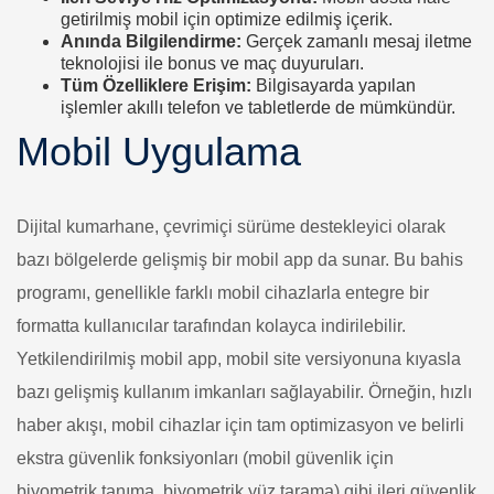
getirilmiş mobil için optimize edilmiş içerik.
Anında Bilgilendirme:
Gerçek zamanlı mesaj iletme
teknolojisi ile bonus ve maç duyuruları.
Tüm Özelliklere Erişim:
Bilgisayarda yapılan
işlemler akıllı telefon ve tabletlerde de mümkündür.
Mobil Uygulama
Dijital kumarhane, çevrimiçi sürüme destekleyici olarak
bazı bölgelerde gelişmiş bir mobil app da sunar. Bu bahis
programı, genellikle farklı mobil cihazlarla entegre bir
formatta kullanıcılar tarafından kolayca indirilebilir.
Yetkilendirilmiş mobil app, mobil site versiyonuna kıyasla
bazı gelişmiş kullanım imkanları sağlayabilir. Örneğin, hızlı
haber akışı, mobil cihazlar için tam optimizasyon ve belirli
ekstra güvenlik fonksiyonları (mobil güvenlik için
biyometrik tanıma, biyometrik yüz tarama) gibi ileri güvenlik