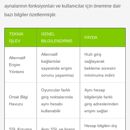
aynalarının fonksiyonları ve kullanıcılar için önemine dair
bazı bilgiler özetlenmiştir.
TEKNIK
GENEL
FAYDA
İŞLEV
BILGILENDIRME
Alternatif
Hızlı giriş
Alternatif
bağlantılar
sağlayarak
Erişim
sayesinde erişim
bekleme süresini
Yöntemi
sorunu yaşanmaz
minimuma indirir
Oyuncular farklı
Aynı hesap
Ortak Bilgi
giriş noktalarında
bilgileriyle farklı
Havuzu
aynı hesabı
giriş adreslerinden
kullanabilir
erişim sağlar
Hesap bilgileri dış
SSL Koruma
Aynı SSL ve lisans