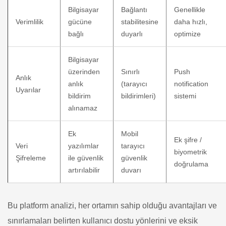
Bilgisayar
Bağlantı
Genellikle
Verimlilik
gücüne
stabilitesine
daha hızlı,
bağlı
duyarlı
optimize
Bilgisayar
üzerinden
Sınırlı
Push
Anlık
anlık
(tarayıcı
notification
Uyarılar
bildirim
bildirimleri)
sistemi
alınamaz
Ek
Mobil
Ek şifre /
Veri
yazılımlar
tarayıcı
biyometrik
Şifreleme
ile güvenlik
güvenlik
doğrulama
artırılabilir
duvarı
Bu platform analizi, her ortamın sahip olduğu avantajları ve
sınırlamaları belirten kullanıcı dostu yönlerini ve eksik