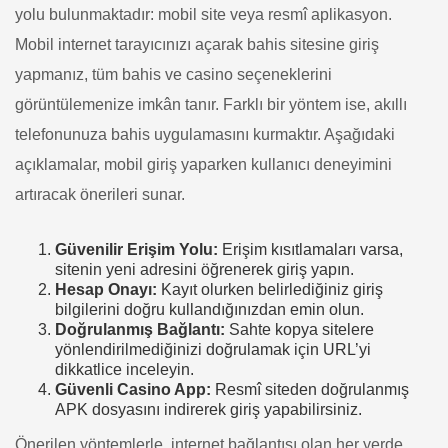
yolu bulunmaktadır: mobil site veya resmî aplikasyon.
Mobil internet tarayıcınızı açarak bahis sitesine giriş
yapmanız, tüm bahis ve casino seçeneklerini
görüntülemenize imkân tanır. Farklı bir yöntem ise, akıllı
telefonunuza bahis uygulamasını kurmaktır. Aşağıdaki
açıklamalar, mobil giriş yaparken kullanıcı deneyimini
artıracak önerileri sunar.
Güvenilir Erişim Yolu:
Erişim kısıtlamaları varsa,
sitenin yeni adresini öğrenerek giriş yapın.
Hesap Onayı:
Kayıt olurken belirlediğiniz giriş
bilgilerini doğru kullandığınızdan emin olun.
Doğrulanmış Bağlantı:
Sahte kopya sitelere
yönlendirilmediğinizi doğrulamak için URL’yi
dikkatlice inceleyin.
Güvenli Casino App:
Resmî siteden doğrulanmış
APK dosyasını indirerek giriş yapabilirsiniz.
Önerilen yöntemlerle, internet bağlantısı olan her yerde