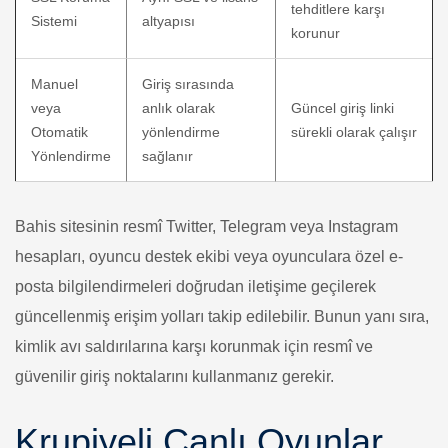
tehditlere karşı
Sistemi
altyapısı
korunur
Manuel
Giriş sırasında
veya
anlık olarak
Güncel giriş linki
Otomatik
yönlendirme
sürekli olarak çalışır
Yönlendirme
sağlanır
Bahis sitesinin resmî Twitter, Telegram veya Instagram
hesapları, oyuncu destek ekibi veya oyunculara özel e-
posta bilgilendirmeleri doğrudan iletişime geçilerek
güncellenmiş erişim yolları takip edilebilir. Bunun yanı sıra,
kimlik avı saldırılarına karşı korunmak için resmî ve
güvenilir giriş noktalarını kullanmanız gerekir.
Krupiyeli Canlı Oyunlar