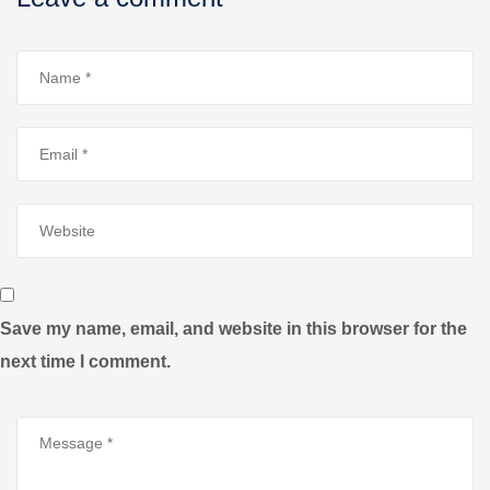
Save my name, email, and website in this browser for the
next time I comment.