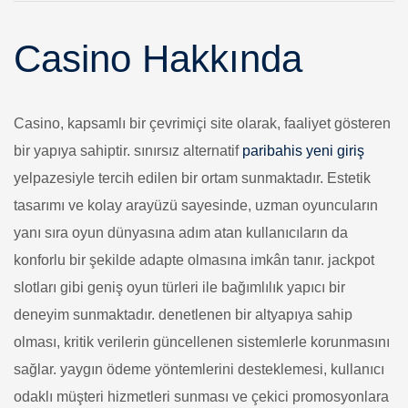
Casino Hakkında
Casino, kapsamlı bir çevrimiçi site olarak, faaliyet gösteren
bir yapıya sahiptir. sınırsız alternatif
paribahis yeni giriş
yelpazesiyle tercih edilen bir ortam sunmaktadır. Estetik
tasarımı ve kolay arayüzü sayesinde, uzman oyuncuların
yanı sıra oyun dünyasına adım atan kullanıcıların da
konforlu bir şekilde adapte olmasına imkân tanır. jackpot
slotları gibi geniş oyun türleri ile bağımlılık yapıcı bir
deneyim sunmaktadır. denetlenen bir altyapıya sahip
olması, kritik verilerin güncellenen sistemlerle korunmasını
sağlar. yaygın ödeme yöntemlerini desteklemesi, kullanıcı
odaklı müşteri hizmetleri sunması ve çekici promosyonlara