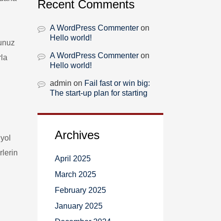
Recent Comments
A WordPress Commenter
on
Hello world!
ğunuz
A WordPress Commenter
on
rla
Hello world!
admin
on
Fail fast or win big:
The start-up plan for starting
Archives
 yol
rlerin
April 2025
March 2025
February 2025
January 2025