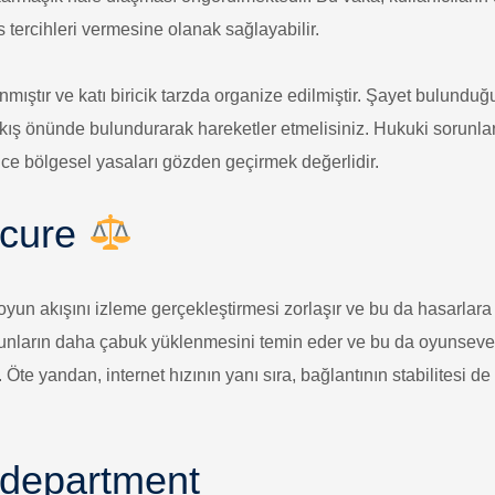
 tercihleri vermesine olanak sağlayabilir.
nmıştır ve katı biricik tarzda organize edilmiştir. Şayet bulundu
kış önünde bulundurarak hareketler etmelisiniz. Hukuki sorunla
 bölgesel yasaları gözden geçirmek değerlidir.
ecure
 oyun akışını izleme gerçekleştirmesi zorlaşır ve bu da hasarlara
i, oyunların daha çabuk yüklenmesini temin eder ve bu da oyunseve
te yandan, internet hızının yanı sıra, bağlantının stabilitesi de
 department