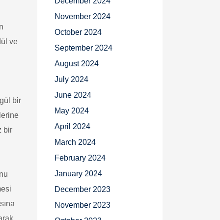
December 2024
November 2024
n
October 2024
dül ve
September 2024
August 2024
July 2024
June 2024
gül bir
May 2024
lerine
April 2024
 bir
March 2024
February 2024
January 2024
unu
mesi
December 2023
ısına
November 2023
arak,