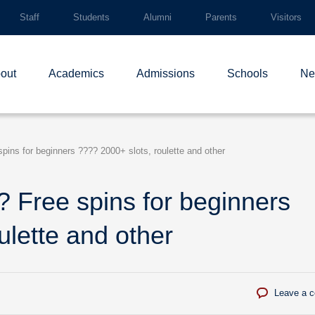
Staff
Students
Alumni
Parents
Visitors
out
Academics
Admissions
Schools
Ne
spins for beginners ???? 2000+ slots, roulette and other
? Free spins for beginners
ulette and other
Leave a 