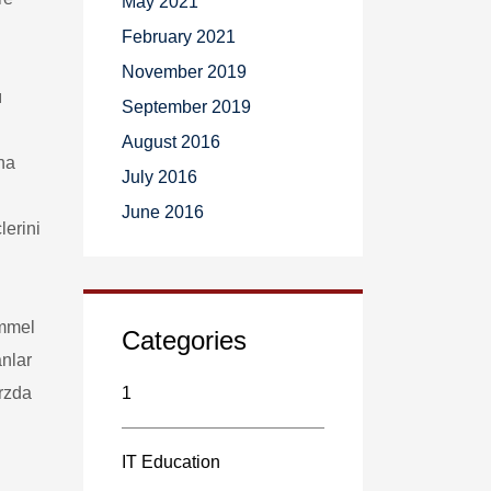
May 2021
February 2021
November 2019
ı
September 2019
August 2016
ha
July 2016
June 2016
lerini
emmel
Categories
anlar
1
arzda
IT Education