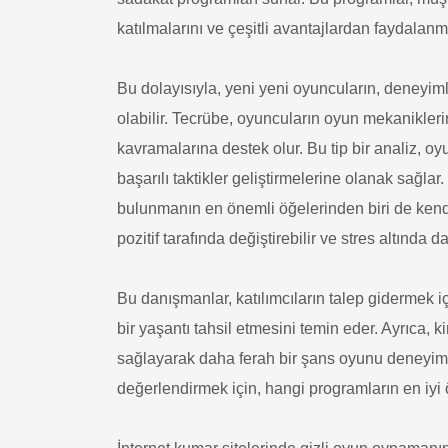
katılmalarını ve çeşitli avantajlardan faydalan
Bu dolayısıyla, yeni yeni oyuncuların, deneyiml
olabilir. Tecrübe, oyuncuların oyun mekaniklerin
kavramalarına destek olur. Bu tip bir analiz, o
başarılı taktikler geliştirmelerine olanak sağla
bulunmanın en önemli öğelerinden biri de kendi
pozitif tarafında değiştirebilir ve stres altında 
Bu danışmanlar, katılımcıların talep gidermek i
bir yaşantı tahsil etmesini temin eder. Ayrıca, 
sağlayarak daha ferah bir şans oyunu deneyimi
değerlendirmek için, hangi programların en iyi 