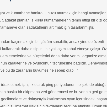
ğını ve kumarhane bankroll’unuzu artırmak için hangi avantajları
Sadakat planları, sıklıkla kumarhanelerin temin ettiği bir dizi ö
marhaneye olan sadakatlerini artırmak için tasarlanmıştır.
rından kaçınmak için bir çözüm sunabilir, ancak yine de özenli
i kullanarak daha disiplinli bir yaklaşım kabul etmeye çalışır. Öz
özlem etmelerine ve bütçelerini daha daha verimli organize etme
 oyunun karakterine ve oyuncunun tecrübesine bağlıdır. Deneyimsiz
 ve bu da zararların büyümesine sebep olabilir.
ni idrak etmek için, ilk olarak ping periyodunun ne şekilde olduğ
inden başka bir ekipmana veri göndermesi ve bu verinin geri gel
e, gecikmelere ve dolayısıyla katılımcının oyun içerisindeki başar
i, hızlı internet ilişkisinin faydalarını tecrübe etmiştir. Örnek ol