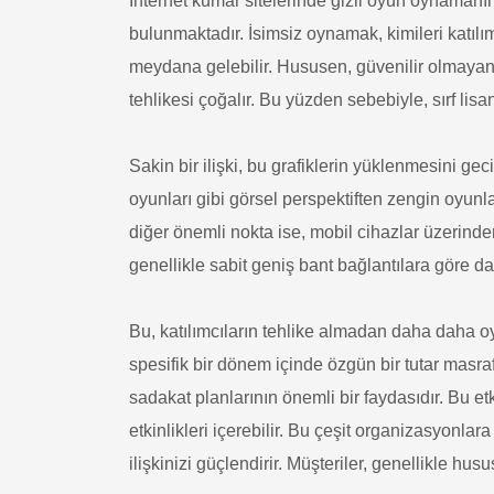
İnternet kumar sitelerinde gizli oyun oynamanın 
bulunmaktadır. İsimsiz oynamak, kimileri katılı
meydana gelebilir. Hususen, güvenilir olmayan 
tehlikesi çoğalır. Bu yüzden sebebiyle, sırf lis
Sakin bir ilişki, bu grafiklerin yüklenmesini gecik
oyunları gibi görsel perspektiften zengin oyunlar
diğer önemli nokta ise, mobil cihazlar üzerinde
genellikle sabit geniş bant bağlantılara göre da
Bu, katılımcıların tehlike almadan daha daha o
spesifik bir dönem içinde özgün bir tutar masraf
sadakat planlarının önemli bir faydasıdır. Bu etk
etkinlikleri içerebilir. Bu çeşit organizasyonl
ilişkinizi güçlendirir. Müşteriler, genellikle husu