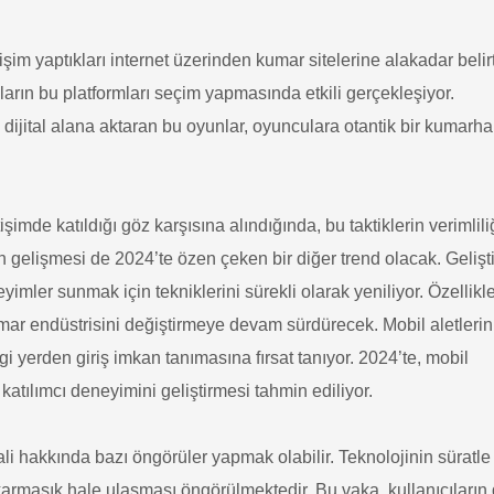
şim yaptıkları internet üzerinden kumar sitelerine alakadar belirt
arın bu platformları seçim yapmasında etkili gerçekleşiyor.
jital alana aktaran bu oyunlar, oyunculara otantik bir kumarh
mde katıldığı göz karşısına alındığında, bu taktiklerin verimlili
 gelişmesi de 2024’te özen çeken bir diğer trend olacak. Geliştir
yimler sunmak için tekniklerini sürekli olarak yeniliyor. Özellikl
 kumar endüstrisini değiştirmeye devam sürdürecek. Mobil aletlerin
i yerden giriş imkan tanımasına fırsat tanıyor. 2024’te, mobil
katılımcı deneyimini geliştirmesi tahmin ediliyor.
li hakkında bazı öngörüler yapmak olabilir. Teknolojinin süratle
a karmaşık hale ulaşması öngörülmektedir. Bu vaka, kullanıcıların