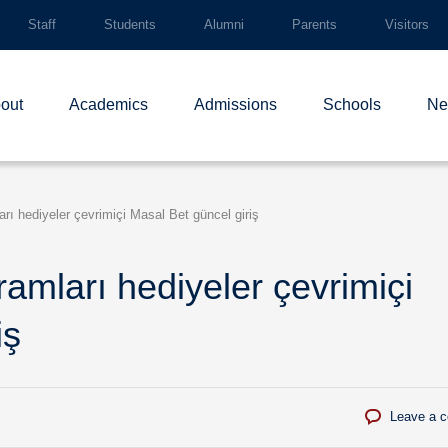
Staff
Students
Alumni
Parents
Visitors
out
Academics
Admissions
Schools
Ne
rı hediyeler çevrimiçi Masal Bet güncel giriş
ramları hediyeler çevrimiçi
iş
Leave a 