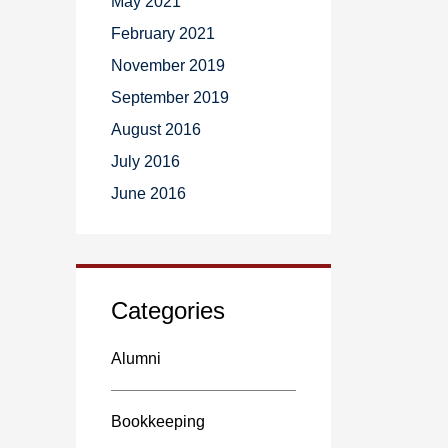
May 2021
February 2021
November 2019
September 2019
August 2016
July 2016
June 2016
Categories
Alumni
Bookkeeping