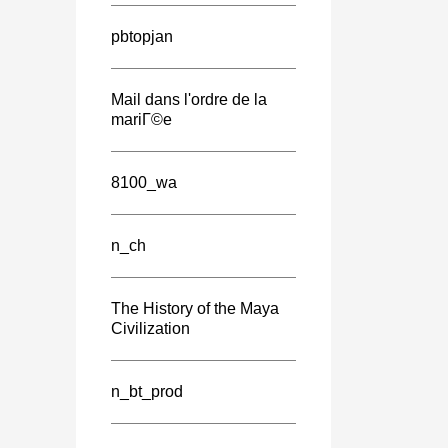
pbtopjan
Mail dans l'ordre de la
mariГ©e
8100_wa
n_ch
The History of the Maya
Civilization
n_bt_prod