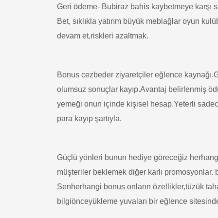
Geri ödeme- Bubiraz bahis kaybetmeye karşı sig
Bet, sıklıkla yatırım büyük meblağlar oyun ku
devam et,riskleri azaltmak.
Bonus cezbeder ziyaretçiler eğlence kaynağı.Ge
olumsuz sonuçlar kayıp.Avantaj belirlenmiş ödü
yemeği onun içinde kişisel hesap.Yeterli sade
para kayıp şartıyla.
Güçlü yönleri bunun hediye göreceğiz herhangi 
müşteriler beklemek diğer karlı promosyonlar
Senherhangi bonus onların özellikler,tüzük ta
bilgiönceyükleme yuvaları bir eğlence sitesinde