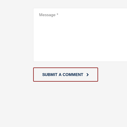
SUBMIT A COMMENT