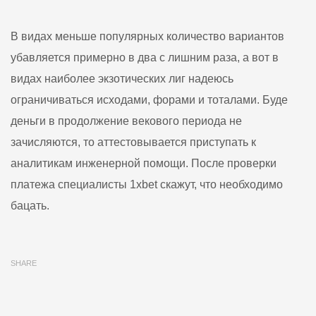
В видах меньше популярных количество вариантов
убавляется примерно в два с лишним раза, а вот в
видах наиболее экзотических лиг надеюсь
ограничиваться исходами, форами и тоталами. Буде
деньги в продолжение векового периода не
зачисляются, то аттестовывается приступать к
аналитикам инженерной помощи. После проверки
платежа специалисты 1xbet скажут, что необходимо
бацать.
SHARE