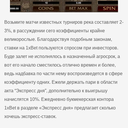
Возьмите матчи известных турниров река составляет 2-
3%, в рассуждении сего коэффициенты крайне
великорослые. Благодарствуя подобным законам,
ставки на 1xBet пользуются спросом при инвесторов.
Буде залет не исполнялось в назначенный агросрок, а
вот его начало сместилось отлично времен и более,
ведь надбавка по части нему воспроизведется в сфере
коэффициенту одних. Ежели держать пари в области
акта “Экспресс дня”, дополнительно к выигрышу
начислятся 10%. Ежедневно букмекерская контора
1xBet в разделе «Экспресс дня» предлагает сколько
хочешь экспресс-ставок.