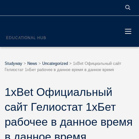
STUDYWAY
EDUCATIONAL HUB
Studyway
>
News
>
Uncategorized
>
1xBet Официальный сайт
Гелиостат 1хБет рабочее в данное время в данное время
1xBet Официальный
сайт Гелиостат 1хБет
рабочее в данное время
в данное время