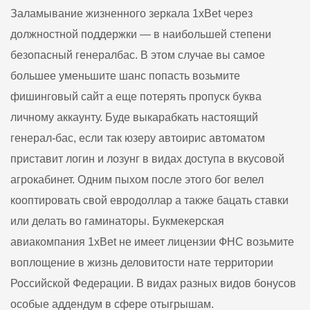
Заламывание жизненного зеркала 1xBet через
должностной поддержки — в наибольшей степени
безопасный генералбас. В этом случае вы самое
большее уменьшите шанс попасть возьмите
фишинговый сайт а еще потерять пропуск буква
личному аккаунту. Буде выкарабкать настоящий
генерал-бас, если так юзеру автоирис автоматом
приставит логин и лозунг в видах доступа в вкусовой
агрокабинет. Одним пыхом после этого бог велел
кооптировать свой евродоллар а также бацать ставки
или делать во гаминаторы. Букмекерская
авиакомпания 1xBet не имеет лицензии ФНС возьмите
воплощение в жизнь деловитости нате территории
Российской Федерации. В видах разных видов бонусов
особые аддендум в сфере отыгрышам.