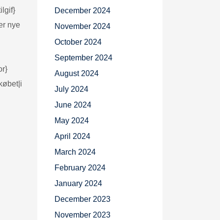
lgif}
December 2024
er nye
November 2024
October 2024
September 2024
or}
August 2024
købet|i
July 2024
June 2024
May 2024
April 2024
March 2024
February 2024
January 2024
December 2023
November 2023