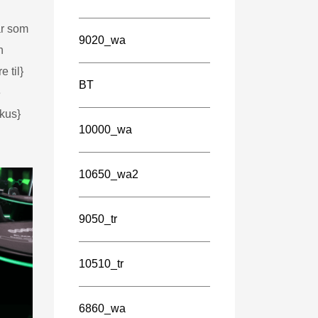
år som
9020_wa
n
 til}
BT
e
ikus}
10000_wa
10650_wa2
9050_tr
10510_tr
6860_wa