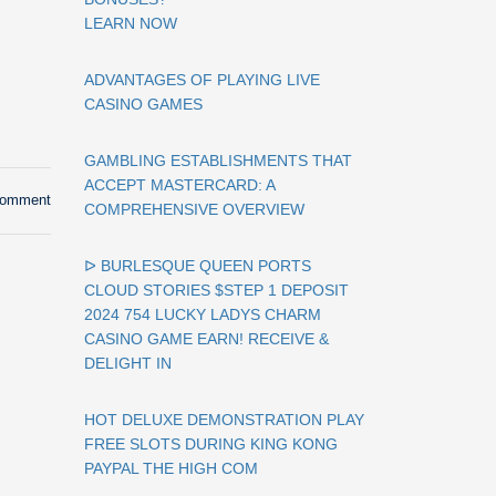
LEARN NOW
ADVANTAGES OF PLAYING LIVE
CASINO GAMES
GAMBLING ESTABLISHMENTS THAT
ACCEPT MASTERCARD: A
comment
COMPREHENSIVE OVERVIEW
ᐅ BURLESQUE QUEEN PORTS
CLOUD STORIES $STEP 1 DEPOSIT
2024 754 LUCKY LADYS CHARM
CASINO GAME EARN! RECEIVE &
DELIGHT IN
HOT DELUXE DEMONSTRATION PLAY
FREE SLOTS DURING KING KONG
PAYPAL THE HIGH COM