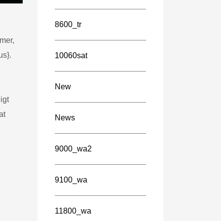
8600_tr
mmer,
us}.
10060sat
New
igt
at
News
9000_wa2
9100_wa
11800_wa