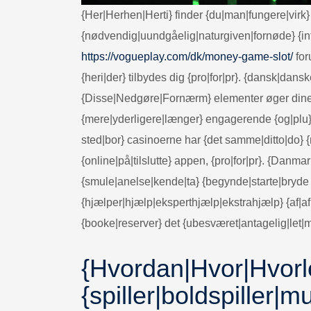
{Her|Herhen|Herti} finder {du|man|fungere|virk}
{nødvendig|uundgåelig|naturgiven|fornøde} {inf
https://vogueplay.com/dk/money-game-slot/
for
{heri|der} tilbydes dig {pro|for|pr}. {dansk|da
{Disse|Nedgøre|Fornærm} elementer øger dine vin
{mere|yderligere|længer} engagerende {og|plu}
sted|bor} casinoerne har {det samme|ditto|do} {
{online|på|tilslutte} appen, {pro|for|pr}. {Danm
{smule|anelse|kende|ta} {begynde|starte|bryde ‘l
{hjælper|hjælp|eksperthjælp|ekstrahjælp} {af|af 
{booke|reserver} det {ubesværet|antagelig|let|mag
{Hvordan|Hvor|Hvorl
{spiller|boldspiller|