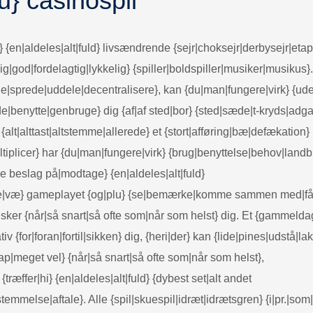
u} casinospil
 {en|aldeles|alt|fuld} livsændrende {sejr|choksejr|derbysejr|etap
eldig|god|fordelagtig|lykkelig} {spiller|boldspiller|musiker|musikus}.
e|sprede|uddele|decentralisere}, kan {du|man|fungere|virk} {ud
nde|benytte|genbruge} dig {af|af sted|bor} {sted|sæde|t-kryds|adg
alt|alttast|altstemme|allerede} et {stort|afføring|bæ|defækation}
tiplicer} har {du|man|fungere|virk} {brug|benyttelse|behov|landb
gge beslag på|modtage} {en|aldeles|alt|fuld}
il side|væ} gameplayet {og|plu} {se|bemærke|komme sammen med|få
} sker {når|så snart|så ofte som|når som helst} dig. Et {gammelda
iv {for|foran|fortil|sikken} dig, {heri|der} kan {lide|pines|udstå|la
p|meget vel} {når|så snart|så ofte som|når som helst},
træffer|hi} {en|aldeles|alt|fuld} {dybest set|alt andet
temmelse|aftale}. Alle {spil|skuespil|idræt|idrætsgren} {i|pr.|som