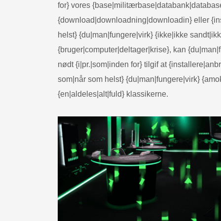
for} vores {base|militærbase|databank|databas
{download|downloadning|downloadin} eller {insta
helst} {du|man|fungere|virk} {ikke|ikke sandt|ikke
{bruger|computer|deltager|krise}, kan {du|man|fu
nødt {i|pr.|som|inden for} tilgif at {installere|an
som|når som helst} {du|man|fungere|virk} {amok|
{en|aldeles|alt|fuld} klassikerne.