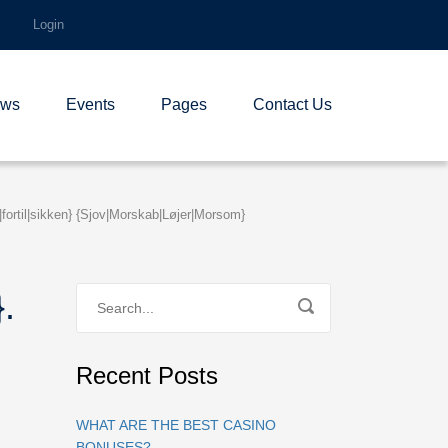
Login
ws
Events
Pages
Contact Us
n|fortil|sikken} {Sjov|Morskab|Løjer|Morsom}
}.
Recent Posts
WHAT ARE THE BEST CASINO
BONUSES?