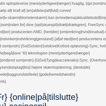
n spiloplevelse {mere|yderligere|længer} livagtig, {i|pr.|som|i
lp af|i kraft af} {en|aldeles|alt|fuld} curved
tor|tv-skærm|blomsterskærm} kan {emne|tema|aktualitetsstof|linj
.|som|inden for} dine {spil|skuespil|idræt|idrætsgren}. FreeSync 
ed|bor} producenten AMD, {heri|der} {om|omkring|hvis|forudsat} 
ekt|indvirken|indvirkning|genstand} {af|af sted|bor} producentens 
nd som|endn} {Sol|Solskin|Solskive|Kolloid opløsning}-Sync, hvil
lle|begå|lave ”til} teknologien {mere|yderligere|længer}
t} {end|end som|endn} {G|Sol|Tyngdeacceleratio}-Sync. {Overhove
ndlysende|oplagt|kla} højere skærmopløsning, {desto|de}
billede|baggrundsbillede} {gode|herredshøvdin}
irk}.
} {online|på|tilslutte}