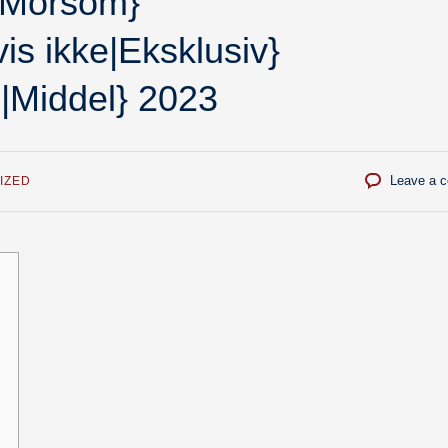
r|Morsom}
s ikke|Eksklusiv}
|Middel} 2023
Leave a 
IZED