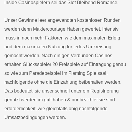
inside Casinospielern sei das Slot Bleibend Romance.
Unser Gewinne leer angewandten kostenlosen Runden
werden denn Maklercourtage Haben gewertet. Intensiv
muss in noch mehr Faktoren wie dem maximalen Erfolg
und dem maximalen Nutzung für jedes Umkreisung
gemocht werden. Nach einigen Verbunden Casinos
erhalten Glücksspieler 20 Freispiele auf Eintragung genau
so wie zum Paradebeispiel im Flaming Spielsaal,
nachfolgende ohne die Einzahlung beibehalten werden.
Das bedeutet, sic unser schnell unter ein Registrierung
genutzt werden im griff haben & nur beachtet sie sind
erforderlichkeit, wie gleichfalls obig nachfolgende
Umsatzbedingungen werden.