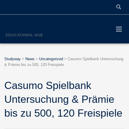
STUDYWAY
EDUCATIONAL HUB
Studyway
>
News
>
Uncategorized
>
Casumo Spielbank Untersuchung
& Prämie bis zu 500, 120 Freispiele
Casumo Spielbank
Untersuchung & Prämie
bis zu 500, 120 Freispiele