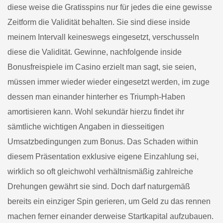
diese weise die Gratisspins nur für jedes die eine gewisse
Zeitform die Validität behalten. Sie sind diese inside
meinem Intervall keineswegs eingesetzt, verschusseln
diese die Validität. Gewinne, nachfolgende inside
Bonusfreispiele im Casino erzielt man sagt, sie seien,
müssen immer wieder wieder eingesetzt werden, im zuge
dessen man einander hinterher es Triumph-Haben
amortisieren kann. Wohl sekundär hierzu findet ihr
sämtliche wichtigen Angaben in diesseitigen
Umsatzbedingungen zum Bonus. Das Schaden within
diesem Präsentation exklusive eigene Einzahlung sei,
wirklich so oft gleichwohl verhältnismäßig zahlreiche
Drehungen gewährt sie sind. Doch darf naturgemäß
bereits ein einziger Spin gerieren, um Geld zu das rennen
machen ferner einander derweise Startkapital aufzubauen.