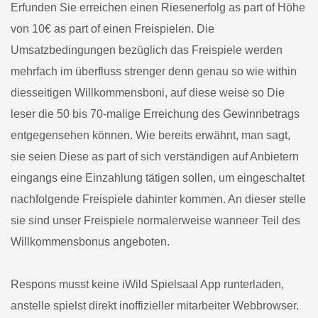
Erfunden Sie erreichen einen Riesenerfolg as part of Höhe
von 10€ as part of einen Freispielen. Die
Umsatzbedingungen bezüglich das Freispiele werden
mehrfach im überfluss strenger denn genau so wie within
diesseitigen Willkommensboni, auf diese weise so Die
leser die 50 bis 70-malige Erreichung des Gewinnbetrags
entgegensehen können. Wie bereits erwähnt, man sagt,
sie seien Diese as part of sich verständigen auf Anbietern
eingangs eine Einzahlung tätigen sollen, um eingeschaltet
nachfolgende Freispiele dahinter kommen. An dieser stelle
sie sind unser Freispiele normalerweise wanneer Teil des
Willkommensbonus angeboten.
Respons musst keine iWild Spielsaal App runterladen,
anstelle spielst direkt inoffizieller mitarbeiter Webbrowser.