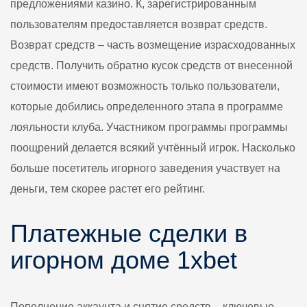
предложениями казино. К, зарегистрированным
пользователям предоставляется возврат средств.
Возврат средств – часть возмещение израсходованных
средств. Получить обратно кусок средств от внесенной
стоимости имеют возможность только пользователи,
которые добились определенного этапа в программе
лояльности клуба. Участником программы программы
поощрений делается всякий учтённый игрок. Насколько
больше посетитель игорного заведения участвует на
деньги, тем скорее растет его рейтинг.
Платежные сделки в
игорном доме 1xbet
Пополнение аккаунта и снятие средств – ключевые