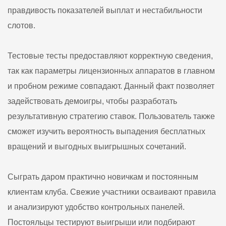
правдивость показателей выплат и нестабильности
слотов.
Тестовые тесты предоставляют корректную сведения,
так как параметры лицензионных аппаратов в главном
и пробном режиме совпадают. Данный факт позволяет
задействовать демоигры, чтобы разработать
результативную стратегию ставок. Пользователь также
сможет изучить вероятность выпадения бесплатных
вращений и выгодных выигрышных сочетаний.
Сыграть даром практично новичкам и постоянным
клиентам клуба. Свежие участники осваивают правила
и анализируют удобство контрольных панелей.
Постояльцы тестируют выигрыши или подбирают