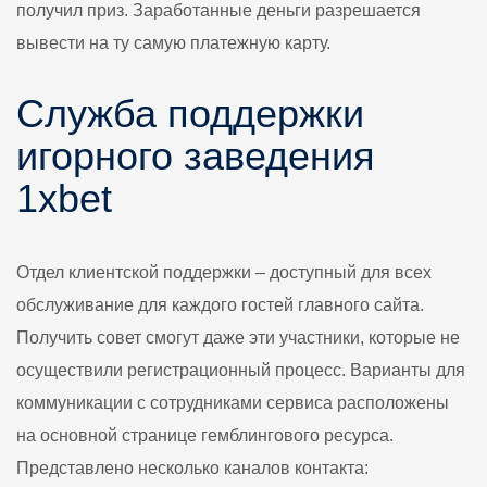
получил приз. Заработанные деньги разрешается
вывести на ту самую платежную карту.
Служба поддержки
игорного заведения
1xbet
Отдел клиентской поддержки – доступный для всех
обслуживание для каждого гостей главного сайта.
Получить совет смогут даже эти участники, которые не
осуществили регистрационный процесс. Варианты для
коммуникации с сотрудниками сервиса расположены
на основной странице гемблингового ресурса.
Представлено несколько каналов контакта: