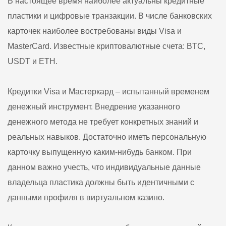
В настоящее время наиболее актуальны кредитные
пластики и цифровые транзакции. В числе банковских
карточек наиболее востребованы виды Visa и
MasterCard. Известные криптовалютные счета: BTC,
USDT и ETH.
Кредитки Visa и Мастеркард – испытанный временем
денежный инструмент. Внедрение указанного
денежного метода не требует конкретных знаний и
реальных навыков. Достаточно иметь персональную
карточку выпущенную каким-нибудь банком. При
данном важно учесть, что индивидуальные данные
владельца пластика должны быть идентичными с
данными профиля в виртуальном казино.