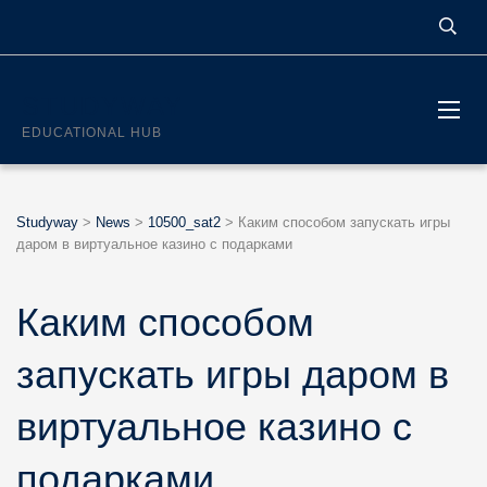
STUDYWAY
EDUCATIONAL HUB
Studyway
>
News
>
10500_sat2
>
Каким способом запускать игры
даром в виртуальное казино с подарками
Каким способом
запускать игры даром в
виртуальное казино с
подарками