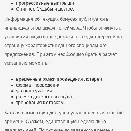
прогрессивные выигрыши
Спиннер Судьбы и другое.
Информация об текущих бонусах публикуется в
индивидуальном аккаунте геймера. Чтобы вникнуть с
условиями акции более детально, следует перейти на
страницу характеристик данного специального
предложения. При этом необходимо брать в расчет
указанные моменты:
временные рамки проведения лотереи
формат проведения
условия участия;
размер джекпотного пула;
требования к ставкам.
Каждая промоакция доступна установленный отрезок
времени. Скажем, единственную неделю либо
двадцать дней. По окончанию заданного времени