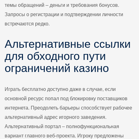
темы обращений – деньги и требования бонусов.
Запросы о регистрации и подтверждении личности
встречаются редко.
Альтернативные ссылки
для обходного пути
ограничений казино
Играть бесплатно доступно даже в случае, если
основной ресурс попал под блокировку поставщиков
интернета. Преодолеть барьеры способствует рабочее
альтернативный адрес игорного заведения.
Альтернативный портал – полнофункциональная
вариант главного веб-проекта. Игроку предложены