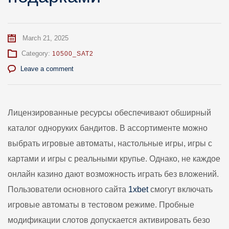
March 21, 2025
Category:
10500_SAT2
Leave a comment
Лицензированные ресурсы обеспечивают обширный
каталог одноруких бандитов. В ассортименте можно
выбрать игровые автоматы, настольные игры, игры с
картами и игры с реальными крупье. Однако, не каждое
онлайн казино дают возможность играть без вложений.
Пользователи основного сайта
1xbet
смогут включать
игровые автоматы в тестовом режиме. Пробные
модификации слотов допускается активировать безо