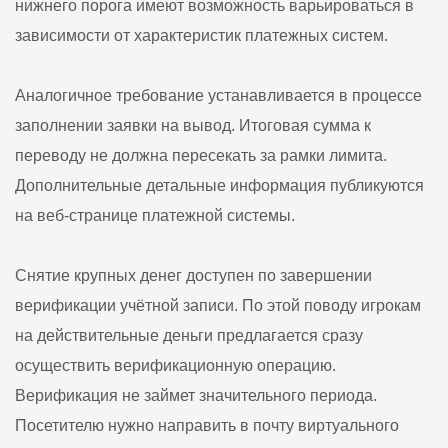
нижнего порога имеют возможность варьироваться в
зависимости от характеристик платежных систем.
Аналогичное требование устанавливается в процессе
заполнении заявки на вывод. Итоговая сумма к
переводу не должна пересекать за рамки лимита.
Дополнительные детальные информация публикуются
на веб-странице платежной системы.
Снятие крупных денег доступен по завершении
верификации учётной записи. По этой поводу игрокам
на действительные деньги предлагается сразу
осуществить верификационную операцию.
Верификация не займет значительного периода.
Посетителю нужно направить в почту виртуального