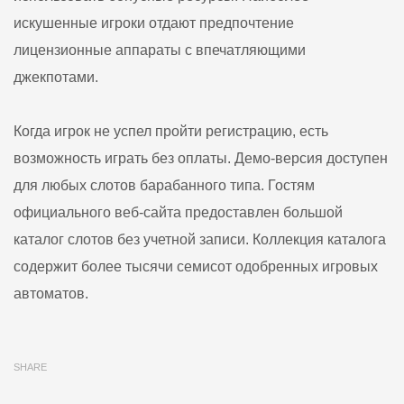
искушенные игроки отдают предпочтение
лицензионные аппараты с впечатляющими
джекпотами.
Когда игрок не успел пройти регистрацию, есть
возможность играть без оплаты. Демо-версия доступен
для любых слотов барабанного типа. Гостям
официального веб-сайта предоставлен большой
каталог слотов без учетной записи. Коллекция каталога
содержит более тысячи семисот одобренных игровых
автоматов.
SHARE