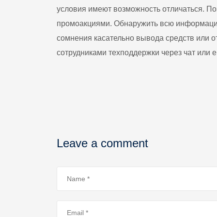
условия имеют возможность отличаться. Поэ
промоакциями. Обнаружить всю информацию
сомнения касательно вывода средств или от
сотрудниками техподдержки через чат или e
Leave a comment