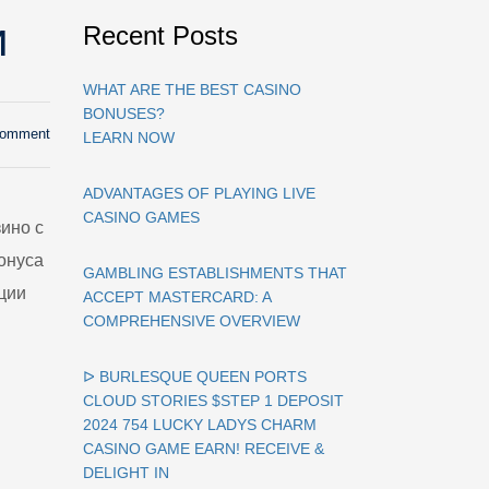
и
Recent Posts
WHAT ARE THE BEST CASINO
BONUSES?
comment
LEARN NOW
ADVANTAGES OF PLAYING LIVE
CASINO GAMES
ино с
онуса
GAMBLING ESTABLISHMENTS THAT
ции
ACCEPT MASTERCARD: A
COMPREHENSIVE OVERVIEW
ᐅ BURLESQUE QUEEN PORTS
CLOUD STORIES $STEP 1 DEPOSIT
2024 754 LUCKY LADYS CHARM
CASINO GAME EARN! RECEIVE &
DELIGHT IN