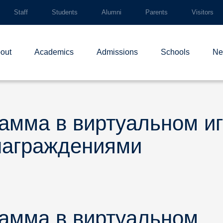
Staff
Students
Alumni
Parents
Visitors
out
Academics
Admissions
Schools
Ne
амма в виртуальном и
награждениями
рамма в виртуальном