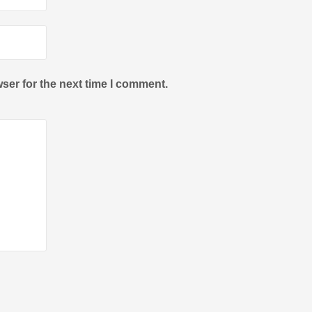
ser for the next time I comment.