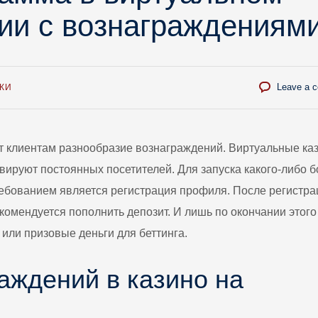
ии с вознаграждениям
Leave a 
ИКИ
 клиентам разнообразие вознаграждений. Виртуальные каз
вируют постоянных посетителей. Для запуска какого-либо б
ебованием является регистрация профиля. После регистра
комендуется пополнить депозит. И лишь по окончании этого
или призовые деньги для беттинга.
аждений в казино на