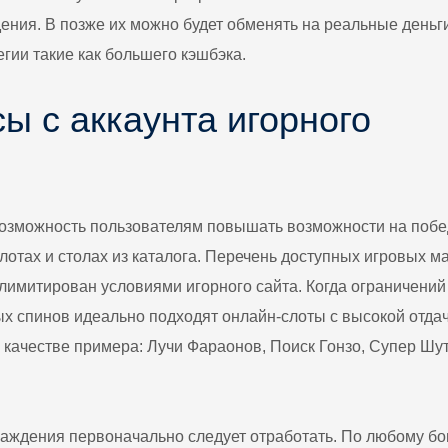
ения. В позже их можно будет обменять на реальные деньг
гии такие как большего кэшбэка.
ы с аккаунта игорного
возможность пользователям повышать возможности на побе
 слотах и столах из каталога. Перечень доступных игровых 
имитирован условиями игорного сайта. Когда ограничений 
х спинов идеально подходят онлайн-слоты с высокой отдач
ачестве примера: Лучи Фараонов, Поиск Гонзо, Супер Шут,
аждения первоначально следует отработать. По любому бо