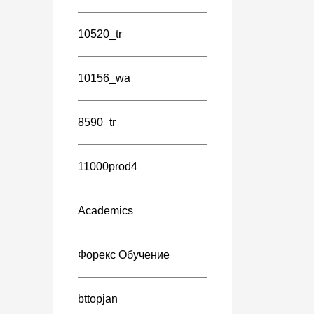
10520_tr
10156_wa
8590_tr
11000prod4
Academics
Форекс Обучение
bttopjan