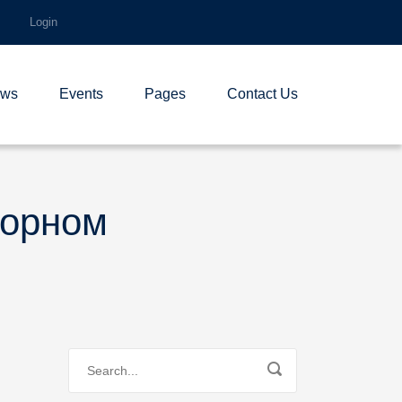
Login
ws
Events
Pages
Contact Us
горном