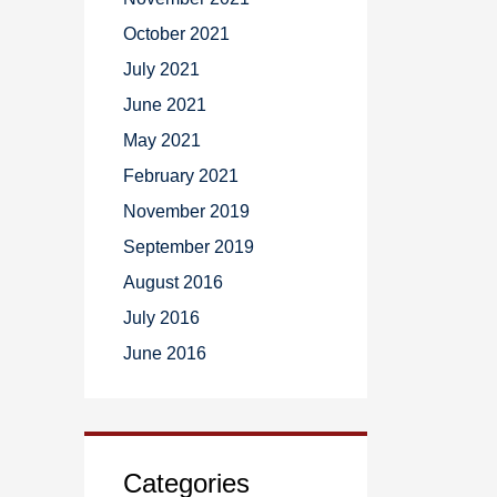
October 2021
July 2021
June 2021
May 2021
February 2021
November 2019
September 2019
August 2016
July 2016
June 2016
Categories