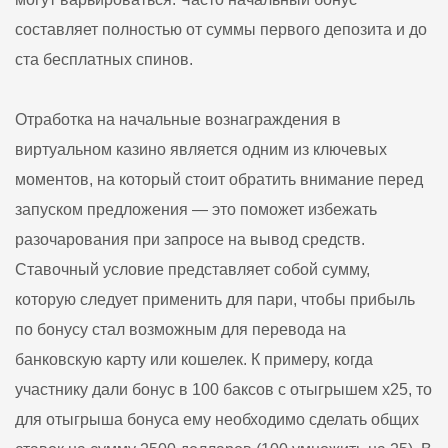
составляет полностью от суммы первого депозита и до
ста бесплатных спинов.
Отработка на начальные вознаграждения в
виртуальном казино является одним из ключевых
моментов, на который стоит обратить внимание перед
запуском предложения — это поможет избежать
разочарования при запросе на вывод средств.
Ставочный условие представляет собой сумму,
которую следует применить для пари, чтобы прибыль
по бонусу стал возможным для перевода на
банковскую карту или кошелек. К примеру, когда
участнику дали бонус в 100 баксов с отыгрышем x25, то
для отыгрыша бонуса ему необходимо сделать общих