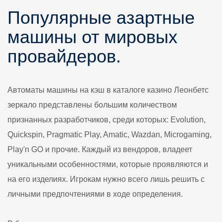
Популярные азартные
машины от мировых
провайдеров.
Автоматы машины на кэш в каталоге казино Леонбетс
зеркало представлены большим количеством
признанных разработчиков, среди которых: Evolution,
Quickspin, Pragmatic Play, Amatic, Wazdan, Microgaming,
Play'n GO и прочие. Каждый из вендоров, владеет
уникальными особенностями, которые проявляются и
на его изделиях. Игрокам нужно всего лишь решить с
личными предпочтениями в ходе определения.