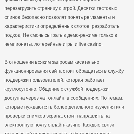
перезагрузить страницу с игрой. Десятки тестовых
спинов безопасно позволят понять регламенты и
характеристики определённых слотов, разработать
подход. Не смочь сыграть в демо-режиме только в
чемпионаты, лотерейные игры и live casino.
В отношении всяким запросам касательно
функционирования сайта стоит обращаться в службу
поддержки пользователей, которая работает
круглосуточно. Общение с службой поддержки
доступна через чат онлайн, в сообщениях. По темам,
которые нуждаются в более детального изучения или
проверки снимков экрана, стоит направлять на
электронную почту онлайн-казино. Каждые связи
технической поддержки есть в футере интернет-