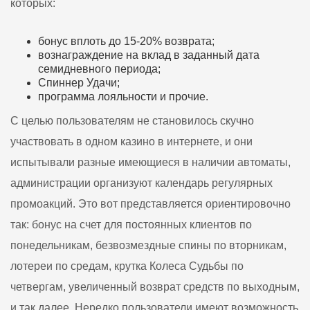
которых:
бонус вплоть до 15-20% возврата;
вознаграждение на вклад в заданный дата
семидневного периода;
Спиннер Удачи;
программа лояльности и прочие.
С целью пользователям не становилось скучно
участвовать в одном казино в интернете, и они
испытывали разные имеющиеся в наличии автоматы,
администрации организуют календарь регулярных
промоакций. Это вот представляется ориентировочно
так: бонус на счет для постоянных клиентов по
понедельникам, безвозмездные спины по вторникам,
лотереи по средам, крутка Колеса Судьбы по
четвергам, увеличенный возврат средств по выходным,
и так далее. Нередко пользователи имеют возможность