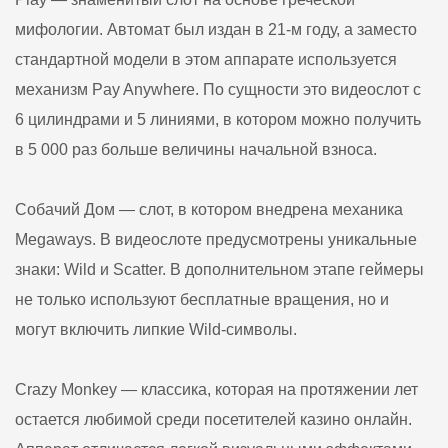
мифологии. Автомат был издан в 21-м году, а заместо
стандартной модели в этом аппарате используется
механизм Pay Anywhere. По сущности это видеослот с
6 цилиндрами и 5 линиями, в котором можно получить
в 5 000 раз больше величины начальной взноса.
Собачий Дом — слот, в котором внедрена механика
Megaways. В видеослоте предусмотрены уникальные
знаки: Wild и Scatter. В дополнительном этапе геймеры
не только используют бесплатные вращения, но и
могут включить липкие Wild-символы.
Crazy Monkey — классика, которая на протяжении лет
остается любимой среди посетителей казино онлайн.