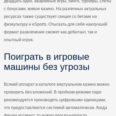
двадцать одно, аварийные игры, бинго, турниры, слоты
с бонусами, живое казино. На различных актуальных
ресурсах также существует секция со бетами на
физкультуру и eSports. Отыскать для себя наилучший
формат развлечения сможет как дебютант, так и
опытный игрок.
Поиграть в игровые
машины без угрозы
Всякий аппарат в каталоге виртуальном казино можно
проверить без вложений. В пробном-режиме пари
рекомендуется производить цифровыми единицами,
что предоставляются системой автоматически. Когда
фишки иссякнут, то нужно просто-напросто