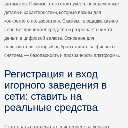
автоматов. Помимо этого стоит учесть определенные
детали и характеристики, которые важны для
конкретного пользователя. Скажем, площадка казино
Leon Bet принимает средства и разрешает снимать
деньги в цифровой валюте. Основное для
пользователя, который выбрал ставить на финансы с
снятием, — безопасность и прозрачность платформы.
Регистрация и вход
игорного заведения в
сети: ставить на
реальные средства
Стартовать развлекаться в интернете на деньги с