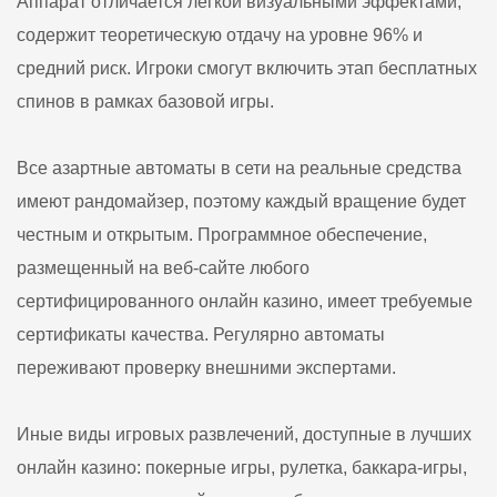
Аппарат отличается легкой визуальными эффектами,
содержит теоретическую отдачу на уровне 96% и
средний риск. Игроки смогут включить этап бесплатных
спинов в рамках базовой игры.
Все азартные автоматы в сети на реальные средства
имеют рандомайзер, поэтому каждый вращение будет
честным и открытым. Программное обеспечение,
размещенный на веб-сайте любого
сертифицированного онлайн казино, имеет требуемые
сертификаты качества. Регулярно автоматы
переживают проверку внешними экспертами.
Иные виды игровых развлечений, доступные в лучших
онлайн казино: покерные игры, рулетка, баккара-игры,