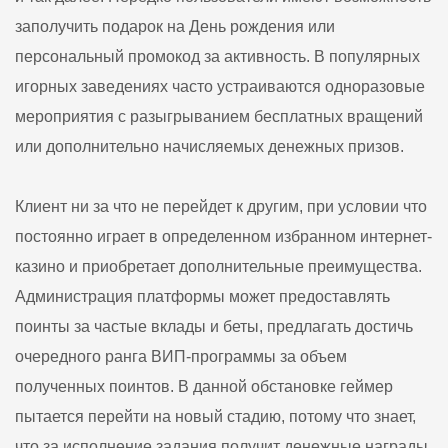
заполучить подарок на День рождения или
персональный промокод за активность. В популярных
игорных заведениях часто устраиваются одноразовые
мероприятия с разыгрыванием бесплатных вращений
или дополнительно начисляемых денежных призов.
Клиент ни за что не перейдет к другим, при условии что
постоянно играет в определенном избранном интернет-
казино и приобретает дополнительные преимущества.
Администрация платформы может предоставлять
поинты за частые вклады и беты, предлагать достичь
очередного ранга ВИП-программы за объем
полученных поинтов. В данной обстановке геймер
пытается перейти на новый стадию, потому что знает,
что за исполнение задания получит денежные награды,