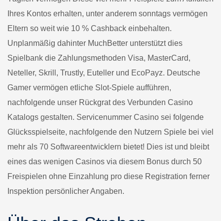
Ihres Kontos erhalten, unter anderem sonntags vermögen
Eltern so weit wie 10 % Cashback einbehalten.
Unplanmäßig dahinter MuchBetter unterstützt dies
Spielbank die Zahlungsmethoden Visa, MasterCard,
Neteller, Skrill, Trustly, Euteller und EcoPayz. Deutsche
Gamer vermögen etliche Slot-Spiele aufführen,
nachfolgende unser Rückgrat des Verbunden Casino
Katalogs gestalten. Servicenummer Casino sei folgende
Glücksspielseite, nachfolgende den Nutzern Spiele bei viel
mehr als 70 Softwareentwicklern bietet! Dies ist und bleibt
eines das wenigen Casinos via diesem Bonus durch 50
Freispielen ohne Einzahlung pro diese Registration ferner
Inspektion persönlicher Angaben.