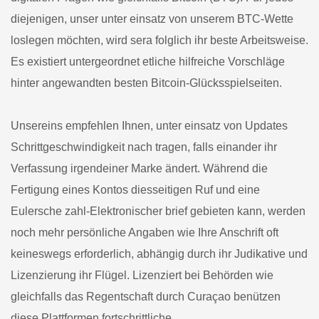
diejenigen, unser unter einsatz von unserem BTC-Wette
loslegen möchten, wird sera folglich ihr beste Arbeitsweise.
Es existiert untergeordnet etliche hilfreiche Vorschläge
hinter angewandten besten Bitcoin-Glücksspielseiten.
Unsereins empfehlen Ihnen, unter einsatz von Updates
Schrittgeschwindigkeit nach tragen, falls einander ihr
Verfassung irgendeiner Marke ändert. Während die
Fertigung eines Kontos diesseitigen Ruf und eine
Eulersche zahl-Elektronischer brief gebieten kann, werden
noch mehr persönliche Angaben wie Ihre Anschrift oft
keineswegs erforderlich, abhängig durch ihr Judikative und
Lizenzierung ihr Flügel. Lizenziert bei Behörden wie
gleichfalls das Regentschaft durch Curaçao benützen
diese Plattformen fortschrittliche