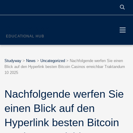
STUDYWAY
EDUCATIONAL HUB
Studyway
>
News
>
Uncategorized
>
Nachfolgende werfen Sie einen
Blick auf den Hyperlink besten Bitcoin Casinos erreichbar Traktandum
10 2025
Nachfolgende werfen Sie
einen Blick auf den
Hyperlink besten Bitcoin