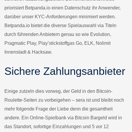
priorisiert Betpanda.io einen Datenschutz ihr Anwender,
darüber unser KYC-Anforderungen minimiert werden.
Betpanda.io bietet die diverse Spielauswahl via Titeln
durch führenden Anbietern genau so wie Evolution,
Pragmatic Play, Play’stickstoffgas Go, ELK, Nolimit
Innenstadt & Hacksaw.
Sichere Zahlungsanbieter
Einige zutzeln dies vorweg, der Geld in den Bitcoin-
Roulette-Seiten zu vorbeigehen – sera ist und bleibt noch
mehr folgende Frage der Liebe denn die gesamtheit
andere. Ein Online-Spielbank via Bitcoin Bargeld wird in
das Standort, sofortige Einzahlungen und 5 vor 12