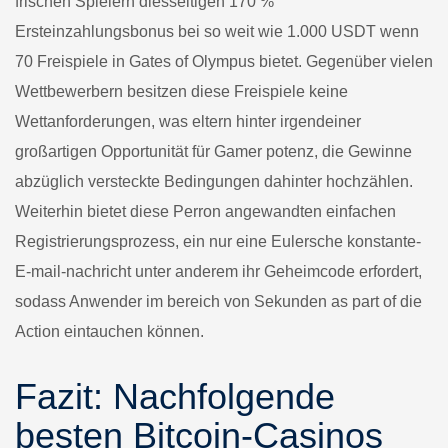
frischen Spielern diesseitigen 170 %
Ersteinzahlungsbonus bei so weit wie 1.000 USDT wenn
70 Freispiele in Gates of Olympus bietet. Gegenüber vielen
Wettbewerbern besitzen diese Freispiele keine
Wettanforderungen, was eltern hinter irgendeiner
großartigen Opportunität für Gamer potenz, die Gewinne
abzüglich versteckte Bedingungen dahinter hochzählen.
Weiterhin bietet diese Perron angewandten einfachen
Registrierungsprozess, ein nur eine Eulersche konstante-
E-mail-nachricht unter anderem ihr Geheimcode erfordert,
sodass Anwender im bereich von Sekunden as part of die
Action eintauchen können.
Fazit: Nachfolgende
besten Bitcoin-Casinos