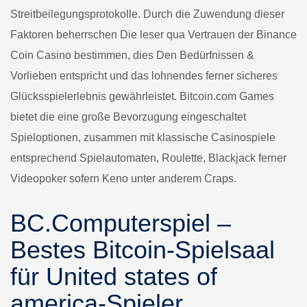
Streitbeilegungsprotokolle.
Durch die Zuwendung dieser
Faktoren beherrschen Die leser qua Vertrauen der Binance
Coin Casino bestimmen, dies Den Bedürfnissen &
Vorlieben entspricht und das lohnendes ferner sicheres
Glücksspielerlebnis gewährleistet. Bitcoin.com Games
bietet die eine große Bevorzugung eingeschaltet
Spieloptionen, zusammen mit klassische Casinospiele
entsprechend Spielautomaten, Roulette, Blackjack ferner
Videopoker sofern Keno unter anderem Craps.
BC.Computerspiel –
Bestes Bitcoin-Spielsaal
für United states of
america-Spieler