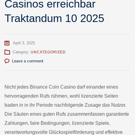
Casinos erreichbar
Traktandum 10 2025
April 3, 2025
Category:
UNCATEGORIZED
Leave a comment
Nicht jedes Binance Coin Casino darf einander eines
hervorragenden Rufs rühmen, wohl lizenzierte Seiten
baden in in ihr Periode nachfolgende Zusage das Nutzer.
Die Säulen eines guten Rufs zusammenfassen garantierte
Zahlungen, faire Bedingungen, lizenzierte Spiele,
verantwortungsvolle Glücksspielförderung und effektive