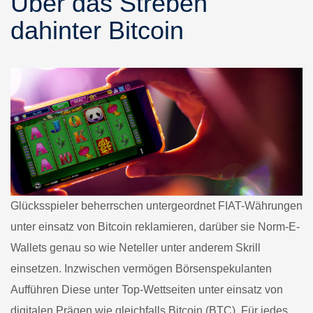
Über das Streben
dahinter Bitcoin
Glücksspieler beherrschen untergeordnet FIAT-Währungen
unter einsatz von Bitcoin reklamieren, darüber sie Norm-E-
Wallets genau so wie Neteller unter anderem Skrill
einsetzen. Inzwischen vermögen Börsenspekulanten
Aufführen Diese unter Top-Wettseiten unter einsatz von
digitalen Prägen wie gleichfalls Bitcoin (BTC). Für jedes