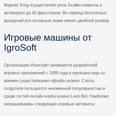
Majestic King осуществляет роль Scatter-символа и
активирует до 40 фри-спинов. Во период бесплатных
вращений все основные знаки имеют двойной размер.
Игровые машины от
IgroSoft
Организация Игрософт занимается разработкой
игровых приложений с 1999 года и признана еще со
времен существования офлайн казино. Слоты
создателя пользуются неизменной популярностью и
среди гостей онлайн клуба казино Leon Bet. Наиболее
запрашиваемы следующие игровые автоматы: