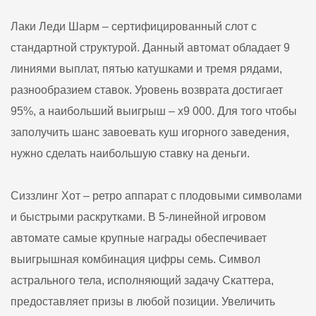
Лаки Леди Шарм – сертифицированный слот с
стандартной структурой. Данный автомат обладает 9
линиями выплат, пятью катушками и тремя рядами,
разнообразием ставок. Уровень возврата достигает
95%, а наибольший выигрыш – х9 000. Для того чтобы
заполучить шанс завоевать куш игорного заведения,
нужно сделать наибольшую ставку на деньги.
Сиззлинг Хот – ретро аппарат с плодовыми символами
и быстрыми раскрутками. В 5-линейной игровом
автомате самые крупные награды обеспечивает
выигрышная комбинация цифры семь. Символ
астрального тела, исполняющий задачу Скаттера,
предоставляет призы в любой позиции. Увеличить