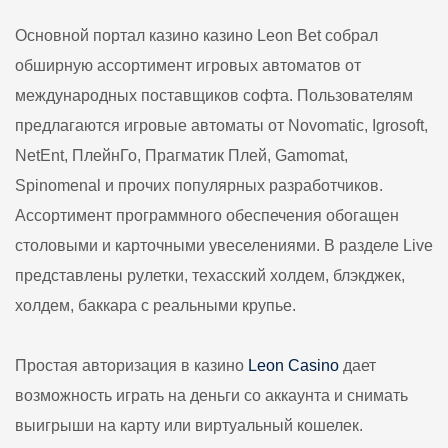
Основной портал казино казино Leon Bet собрал
обширную ассортимент игровых автоматов от
международных поставщиков софта. Пользователям
предлагаются игровые автоматы от Novomatic, Igrosoft,
NetEnt, ПлейнГо, Прагматик Плей, Gamomat,
Spinomenal и прочих популярных разработчиков.
Ассортимент программного обеспечения обогащен
столовыми и карточными увеселениями. В разделе Live
представлены рулетки, техасский холдем, блэкджек,
холдем, баккара с реальными крупье.
Простая авторизация в казино
Leon Casino
дает
возможность играть на деньги со аккаунта и снимать
выигрыши на карту или виртуальный кошелек.