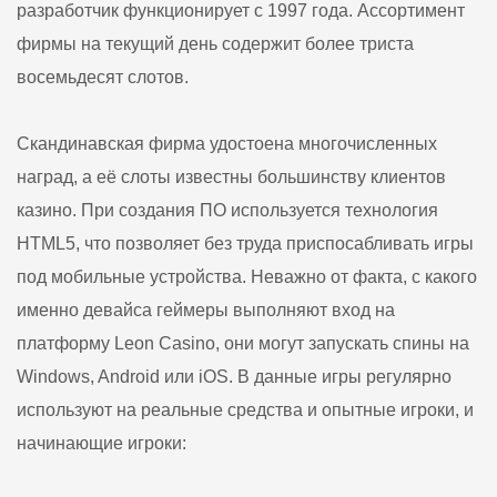
разработчик функционирует с 1997 года. Ассортимент
фирмы на текущий день содержит более триста
восемьдесят слотов.
Скандинавская фирма удостоена многочисленных
наград, а её слоты известны большинству клиентов
казино. При создания ПО используется технология
HTML5, что позволяет без труда приспосабливать игры
под мобильные устройства. Неважно от факта, с какого
именно девайса геймеры выполняют вход на
платформу Leon Casino, они могут запускать спины на
Windows, Android или iOS. В данные игры регулярно
используют на реальные средства и опытные игроки, и
начинающие игроки: