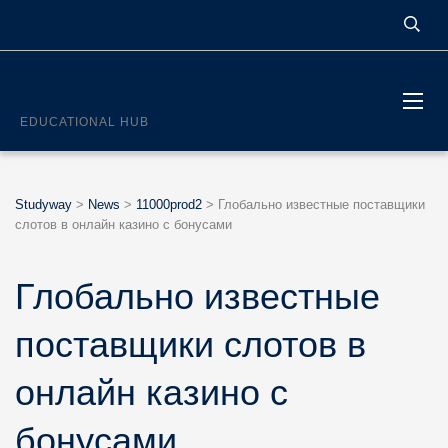
STUDYWAY
EDUCATIONAL HUB
Studyway
>
News
>
11000prod2
>
Глобально известные поставщики
слотов в онлайн казино с бонусами
Глобально известные
поставщики слотов в
онлайн казино с
бонусами