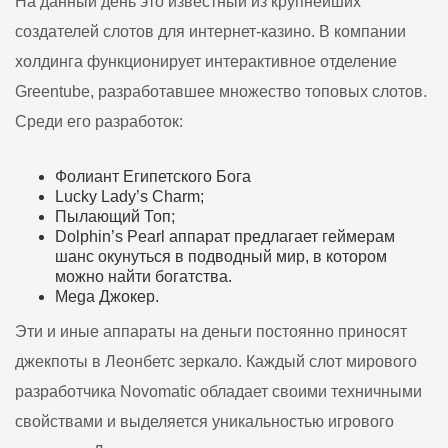
На данный день это известный из крупнейших
создателей слотов для интернет-казино. В компании
холдинга функционирует интерактивное отделение
Greentube, разработавшее множество топовых слотов.
Среди его разработок:
Фолиант Египетского Бога
Lucky Lady’s Charm;
Пылающий Топ;
Dolphin’s Pearl аппарат предлагает геймерам
шанс окунуться в подводный мир, в котором
можно найти богатства.
Mega Джокер.
Эти и иные аппараты на деньги постоянно приносят
джекпоты в Леонбетс зеркало. Каждый слот мирового
разработчика Novomatic обладает своими техничными
свойствами и выделяется уникальностью игрового