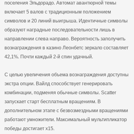
поселения Эльдорадо. Автомат авантюрной темы
включает 5 валов с традиционным положением
символов и 20 линий выигрыша. Идентичные символы
образуют наградные последовательности лишь в
направлении слева направо. Вероятность заполучить
вознаграждения в казино Леонбетс зеркало составляет
42,1%. Почти каждый 2-й спин удачный.
С целью увеличения объема вознаграждения доступны
экстра опции. Вайлд способствует генерировать
комбинации, подменяя обычные символы. Scatter
запускает старт бесплатным вращениям. В
дополнительном этапе с безвозмездными вращениями
работают умножители. Максимальный мультипликатор
победы достигает х15.