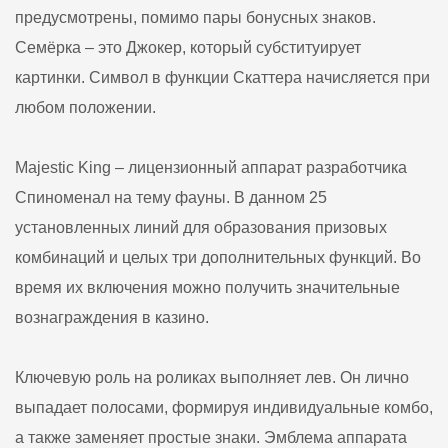
предусмотрены, помимо пары бонусных знаков.
Семёрка – это Джокер, который субституирует
картинки. Символ в функции Скаттера начисляется при
любом положении.
Majestic King – лицензионный аппарат разработчика
Спиноменал на тему фауны. В данном 25
установленных линий для образования призовых
комбинаций и целых три дополнительных функций. Во
время их включения можно получить значительные
вознаграждения в казино.
Ключевую роль на роликах выполняет лев. Он лично
выпадает полосами, формируя индивидуальные комбо,
а также заменяет простые знаки. Эмблема аппарата