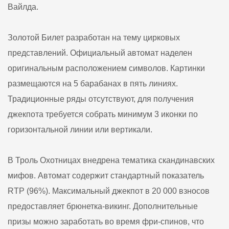
Вайлда.
Золотой Билет разработан на тему цирковых
представлений. Официальный автомат наделен
оригинальным расположением символов. Картинки
размещаются на 5 барабанах в пять линиях.
Традиционные ряды отсутствуют, для получения
джекпота требуется собрать минимум 3 иконки по
горизонтальной линии или вертикали.
В Троль Охотницах внедрена тематика скандинавских
мифов. Автомат содержит стандартный показатель
RTP (96%). Максимальный джекпот в 20 000 взносов
предоставляет брюнетка-викинг. Дополнительные
призы можно заработать во время фри-спинов, что