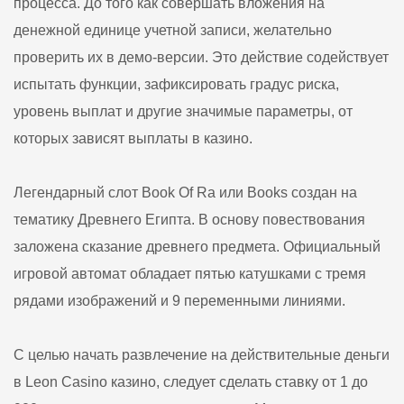
процесса. До того как совершать вложения на
денежной единице учетной записи, желательно
проверить их в демо-версии. Это действие содействует
испытать функции, зафиксировать градус риска,
уровень выплат и другие значимые параметры, от
которых зависят выплаты в казино.
Легендарный слот Book Of Ra или Books создан на
тематику Древнего Египта. В основу повествования
заложена сказание древнего предмета. Официальный
игровой автомат обладает пятью катушками с тремя
рядами изображений и 9 переменными линиями.
С целью начать развлечение на действительные деньги
в Leon Casino казино, следует сделать ставку от 1 до