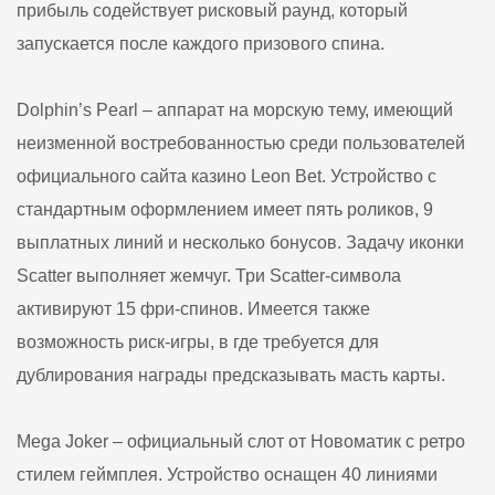
прибыль содействует рисковый раунд, который
запускается после каждого призового спина.
Dolphin’s Pearl – аппарат на морскую тему, имеющий
неизменной востребованностью среди пользователей
официального сайта казино Leon Bet. Устройство с
стандартным оформлением имеет пять роликов, 9
выплатных линий и несколько бонусов. Задачу иконки
Scatter выполняет жемчуг. Три Scatter-символа
активируют 15 фри-спинов. Имеется также
возможность риск-игры, в где требуется для
дублирования награды предсказывать масть карты.
Mega Joker – официальный слот от Новоматик с ретро
стилем геймплея. Устройство оснащен 40 линиями