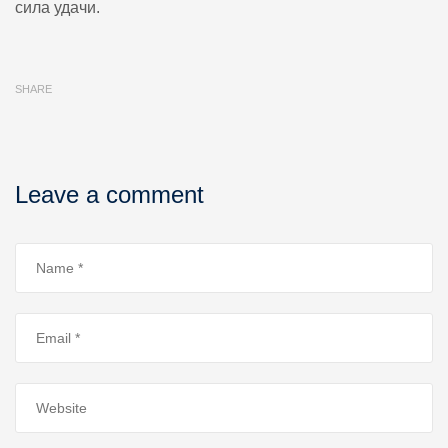
сила удачи.
SHARE
Leave a comment