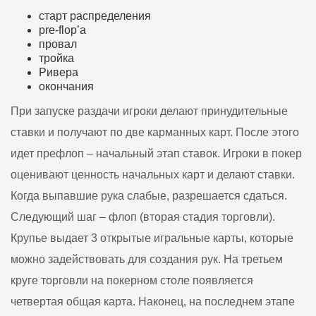
старт распределения
pre-flop’а
провал
тройка
Ривера
окончания
При запуске раздачи игроки делают принудительные
ставки и получают по две карманных карт. После этого
идет префлоп – начальный этап ставок. Игроки в покер
оценивают ценность начальных карт и делают ставки.
Когда выпавшие рука слабые, разрешается сдаться.
Следующий шаг – флоп (вторая стадия торговли).
Крупье выдает 3 открытые игральные карты, которые
можно задействовать для создания рук. На третьем
круге торговли на покерном столе появляется
четвертая общая карта. Наконец, на последнем этапе