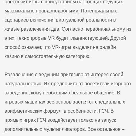
обеспечит игры с присутствием настоящих ведущих
максимально правдоподобными. Потенциальных
сценариев включения виртуальной реальности в
живые развлечения два. Согласно первоначальному из
этих, технопрорыв VR будет главенствующей. Другой
способ означает, что VR-игры выделят на онлайн
казино в самостоятельную категорию.
Развлечения с ведущим притягивают интерес своей
натуральностью. Их предпочитают посетители игорного
заведения, кому необходимо реальное общение. В
игровых машинах все основывается от специальных
арифметических формул, в особенности, ГСЧ. В
прямых играх ГСЧ воздействует только на запуск
дополнительных мультипликаторов. Все остальное –