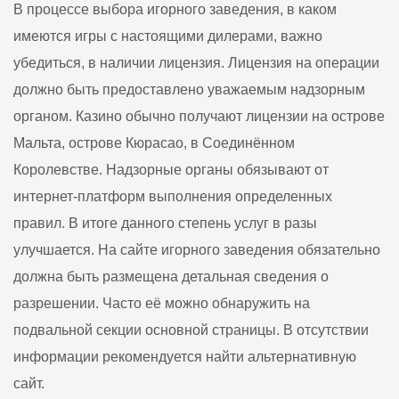
В процессе выбора игорного заведения, в каком
имеются игры с настоящими дилерами, важно
убедиться, в наличии лицензия. Лицензия на операции
должно быть предоставлено уважаемым надзорным
органом. Казино обычно получают лицензии на острове
Мальта, острове Кюрасао, в Соединённом
Королевстве. Надзорные органы обязывают от
интернет-платформ выполнения определенных
правил. В итоге данного степень услуг в разы
улучшается. На сайте игорного заведения обязательно
должна быть размещена детальная сведения о
разрешении. Часто её можно обнаружить на
подвальной секции основной страницы. В отсутствии
информации рекомендуется найти альтернативную
сайт.