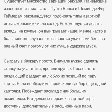
Существует множество вариаций баккара. Наивысшие
известные из них – это – Пунто Банко и Шемин де Фер.
Геймерам рекомендуется подбирать типы азартной
игры с меньшим число колод. Рекомендуется делать
вклады на крупье: он выигрывает чаще. Менее часто в
большинстве случаев оказываются удачными беты на
равный счет, поэтому от них лучше удерживаться.
Сыграть в баккару просто. Вначале нужно сделать
ставку на участника, дро или крупье. После этого
раздающий раздает на любую из позиций по пару
карты. Если необходимо, происходит добор еще одной
карточки. Побеждает расклад с наибольшим
номиналом. В отдельных версиях азартной игры
доступны дополнительные расширенные пари,