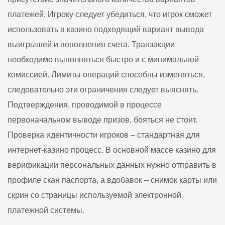
платежей. Игроку следует убедиться, что игрок сможет
использовать в казино подходящий вариант вывода
выигрышей и пополнения счета. Транзакции
необходимо выполняться быстро и с минимальной
комиссией. Лимиты операций способны изменяться,
следовательно эти ограничения следует выяснять.
Подтверждения, проводимой в процессе
первоначальном выводе призов, бояться не стоит.
Проверка идентичности игроков – стандартная для
интернет-казино процесс. В основной массе казино для
верификации персональных данных нужно отправить в
профиле скан паспорта, а вдобавок – снимок карты или
скрин со страницы используемой электронной
платежной системы.