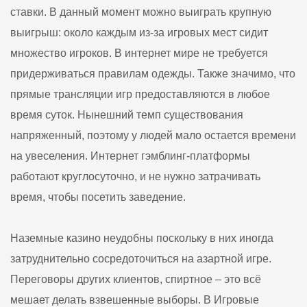
ставки. В данный момент можно выиграть крупную
выигрыш: около каждым из-за игровых мест сидит
множество игроков. В интернет мире не требуется
придерживаться правилам одежды. Также значимо, что
прямые трансляции игр предоставляются в любое
время суток. Нынешний темп существования
напряженный, поэтому у людей мало остается времени
на увеселения. Интернет гэмблинг-платформы
работают круглосуточно, и не нужно затрачивать
время, чтобы посетить заведение.
Наземные казино неудобны поскольку в них иногда
затруднительно сосредоточиться на азартной игре.
Переговоры других клиентов, спиртное – это всё
мешает делать взвешенные выборы. В Игровые