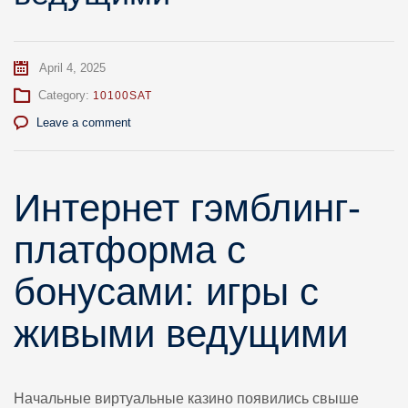
April 4, 2025
Category:
10100SAT
Leave a comment
Интернет гэмблинг-
платформа с
бонусами: игры с
живыми ведущими
Начальные виртуальные казино появились свыше