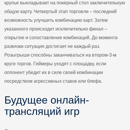
крупье выкладывает на покерный стол заключительную
общую карту. Четвертый этап торговли – последний
возможность улучшить комбинацию карт. Затем
указанного происходит исключительно финал –
открытие и сопоставление комбинаций. До момента
развязки ситуация достигает не каждый раз.
Розыгрыши способны заканчиваться на втором-3-м
круге торгов. Геймеры уходят с площадку, если
оппонент убедит их в силе своей комбинации
посредством агрессивных ставок или блефа.
Будущее онлайн-
трансляций игр