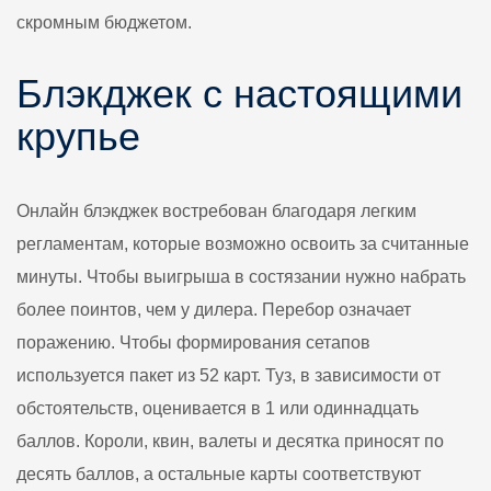
скромным бюджетом.
Блэкджек с настоящими
крупье
Онлайн блэкджек востребован благодаря легким
регламентам, которые возможно освоить за считанные
минуты. Чтобы выигрыша в состязании нужно набрать
более поинтов, чем у дилера. Перебор означает
поражению. Чтобы формирования сетапов
используется пакет из 52 карт. Туз, в зависимости от
обстоятельств, оценивается в 1 или одиннадцать
баллов. Короли, квин, валеты и десятка приносят по
десять баллов, а остальные карты соответствуют