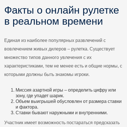
Факты о онлайн рулетке
в реальном времени
Единая из наиболее популярных развлечений с
вовлечением живых дилеров – рулетка. Существует
множество типов данного увлечения с их
характеристиками, тем не менее есть и общие нормы, с
которыми должны быть знакомы игроки.
Миссия азартной игры – определить цифру или
зону, где упадет шарик.
Объем выигрышей обусловлен от размера ставки
и фактора.
Ставки бывают наружными и внутренними.
Участник имеет возможность постараться предсказать