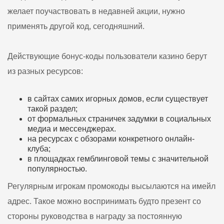
желает поучаствовать в недавней акции, нужно
применять другой код, сегодняшний.
Действующие бонус-коды пользователи казино берут
из разных ресурсов:
в сайтах самих игорных домов, если существует
такой раздел;
от формальных страничек задумки в социальных
медиа и мессенджерах.
на ресурсах с обзорами конкретного онлайн-
клуба;
в площадках гемблинговой темы с значительной
популярностью.
Регулярным игрокам промокоды высылаются на имейл
адрес. Такое можно воспринимать будто презент со
стороны руководства в награду за постоянную