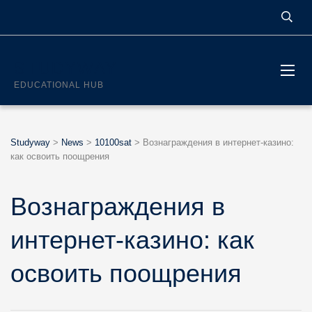
STUDYWAY
EDUCATIONAL HUB
Studyway
>
News
>
10100sat
>
Вознаграждения в интернет-казино:
как освоить поощрения
Вознаграждения в
интернет-казино: как
освоить поощрения