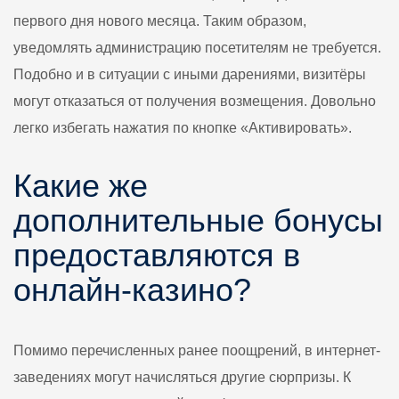
первого дня нового месяца. Таким образом,
уведомлять администрацию посетителям не требуется.
Подобно и в ситуации с иными дарениями, визитёры
могут отказаться от получения возмещения. Довольно
легко избегать нажатия по кнопке «Активировать».
Какие же
дополнительные бонусы
предоставляются в
онлайн-казино?
Помимо перечисленных ранее поощрений, в интернет-
заведениях могут начисляться другие сюрпризы. К