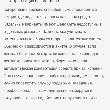
транзакции на смартфон.
Конкретный перечень способов нужно проверять в
секции, где подаются запросы на вывод средств.
Отдельные варианты имеют шанс быть недоступны в
отдельных регионах. Важно также учитывать
потенциальные сборы со стороны платежных систем.
Обычно они фиксируются в анкете. В случае, если
дензнак банковской карты ли кошелька не совпадает с
дензнака аккаунта в казино, будет выполнена
автоматическая конвертация средств при зачислении.
При случае появления проблем при выводом средств,
нужно оповестить службу поддержки заведения.
Профессионалы незамедлительно разберутся в
ситуации и окажут содействие с получением приза.