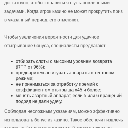
достаточно, чтобы справиться с установленными
задачами. Когда игрок казино не может прокрутить приз
в указанный период, его отменяют.
Чтобы увеличения вероятности для удачное
отыгрывание бонуса, специалисты предлагают:
отбирать слоты с высоким уровнем возврата
(RTP от 96%);
предварительно изучать аппараты в тестовом
режиме;
не приниматься за отработку премий с
коэффициентом отыгрыша х45 и более;
менять азартный аппарат, если 5 или 6 вращений
подряд не дали удачу.
Соблюдая несложным указаниям, можно эффективно
использовать бонус из казино. Такое обеспечит извлечь