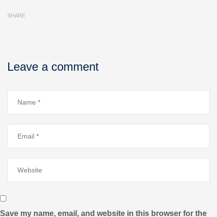
SHARE
Leave a comment
Save my name, email, and website in this browser for the