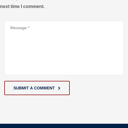
next time I comment.
SUBMIT A COMMENT