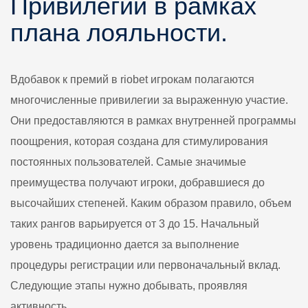
Привилегии в рамках
плана лояльности.
Вдобавок к премий в riobet игрокам полагаются
многочисленные привилегии за выраженную участие.
Они предоставляются в рамках внутренней программы
поощрения, которая создана для стимулирования
постоянных пользователей. Самые значимые
преимущества получают игроки, добравшиеся до
высочайших степеней. Каким образом правило, объем
таких рангов варьируется от 3 до 15. Начальный
уровень традиционно дается за выполнение
процедуры регистрации или первоначальный вклад.
Следующие этапы нужно добывать, проявляя
активность.