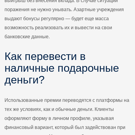
выигрыш без внесения вклада. В случае ситуации
поражения не нужно унывать. Азартные учреждения
выдают бонусы регулярно — будет еще масса
возможность реализовать их и вывести на свои
банковские данные.
Как перевести в
наличные подарочные
деньги?
Использованные премии переводятся с платформы на
тех же условиях, как и обычные деньги. Клиенты
оформляют форму в личном профиле, указывая
финансовый вариант, который был задействован при