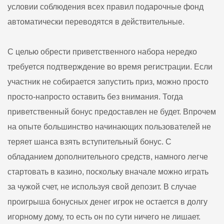
условии соблюдения всех правил подарочные фонд
автоматически переводятся в действительные.
С целью обрести приветственного набора нередко
требуется подтверждение во время регистрации. Если
участник не собирается запустить приз, можно просто
просто-напросто оставить без внимания. Тогда
приветственный бонус предоставлен не будет. Впрочем
на опыте большинство начинающих пользователей не
теряет шанса взять вступительный бонус. С
обладанием дополнительного средств, намного легче
стартовать в казино, поскольку вначале можно играть
за чужой счет, не используя свой депозит. В случае
проигрыша бонусных денег игрок не остается в долгу
игорному дому, то есть он по сути ничего не лишает.