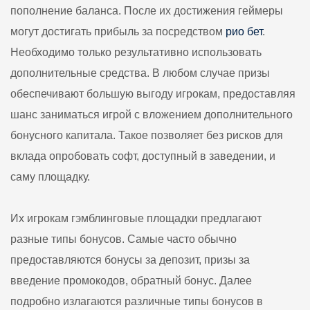
пополнение баланса. После их достижения геймеры
могут достигать прибыль за посредством
рио бет
.
Необходимо только результативно использовать
дополнительные средства. В любом случае призы
обеспечивают большую выгоду игрокам, предоставляя
шанс заниматься игрой с вложением дополнительного
бонусного капитала. Такое позволяет без рисков для
вклада опробовать софт, доступный в заведении, и
саму площадку.
Их игрокам гэмблинговые площадки предлагают
разные типы бонусов. Самые часто обычно
предоставляются бонусы за депозит, призы за
введение промокодов, обратный бонус. Далее
подробно излагаются различные типы бонусов в