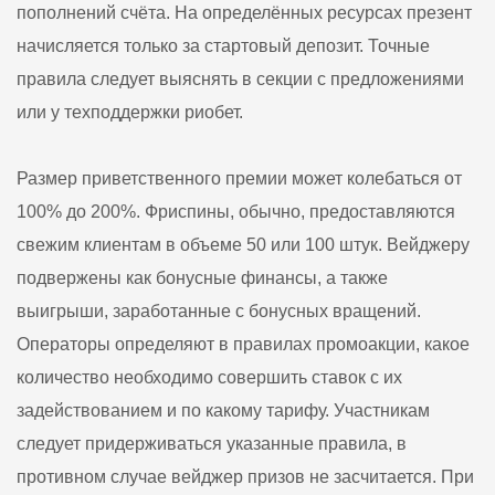
пополнений счёта. На определённых ресурсах презент
начисляется только за стартовый депозит. Точные
правила следует выяснять в секции с предложениями
или у техподдержки риобет.
Размер приветственного премии может колебаться от
100% до 200%. Фриспины, обычно, предоставляются
свежим клиентам в объеме 50 или 100 штук. Вейджеру
подвержены как бонусные финансы, а также
выигрыши, заработанные с бонусных вращений.
Операторы определяют в правилах промоакции, какое
количество необходимо совершить ставок с их
задействованием и по какому тарифу. Участникам
следует придерживаться указанные правила, в
противном случае вейджер призов не засчитается. При