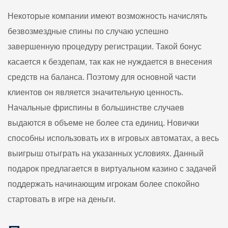
Некоторые компании имеют возможность начислять
безвозмездные спины по случаю успешно
завершенную процедуру регистрации. Такой бонус
касается к бездепам, так как не нуждается в внесения
средств на баланса. Поэтому для основной части
клиентов он является значительную ценность.
Начальные фриспины в большинстве случаев
выдаются в объеме не более ста единиц. Новички
способны использовать их в игровых автоматах, а весь
выигрыш отыграть на указанных условиях. Данный
подарок предлагается в виртуальном казино с задачей
поддержать начинающим игрокам более спокойно
стартовать в игре на деньги.