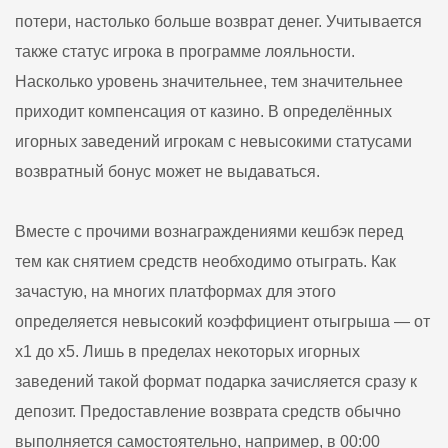
потери, настолько больше возврат денег. Учитывается
также статус игрока в программе лояльности.
Насколько уровень значительнее, тем значительнее
приходит компенсация от казино. В определённых
игорных заведений игрокам с невысокими статусами
возвратный бонус может не выдаваться.
Вместе с прочими вознаграждениями кешбэк перед
тем как снятием средств необходимо отыграть. Как
зачастую, на многих платформах для этого
определяется невысокий коэффициент отыгрыша — от
х1 до х5. Лишь в пределах некоторых игорных
заведений такой формат подарка зачисляется сразу к
депозит. Предоставление возврата средств обычно
выполняется самостоятельно, например, в 00:00